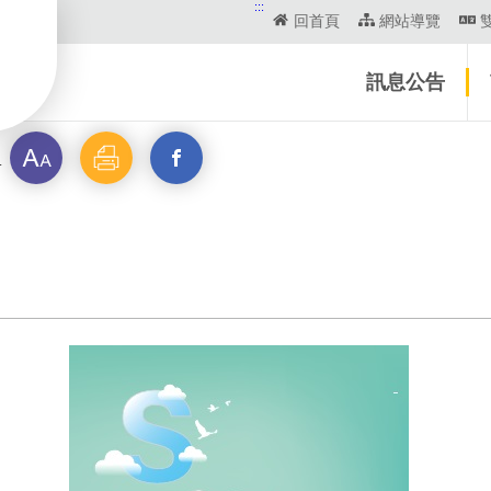
:::
回首頁
網站導覽
訊息公告
字
列
另
報
級
印
開
啟
新
視
窗
_