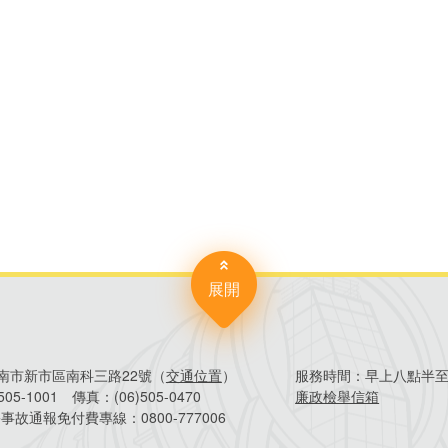
分
享
到
Facebook
展開
4臺南市新市區南科三路22號（
交通位置
）
服務時間：
早上八點半
)505-1001
傳真：
(06)505-0470
廉政檢舉信箱
害事故通報免付費專線：
0800-777006