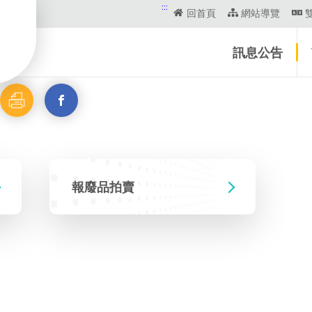
:::
回首頁
網站導覽
訊息公告
列
另
印
開
啟
報廢品拍賣
新
視
窗
_