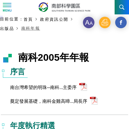
:::
主要內容開始
:::
目前位置：
首頁
政府資訊公開
訊息公告
字
列
另
南科年報
出版品
級
印
開
南科管理局
最新消息及活動
啟
新聞資料專區
認識園區
發展沿革
南科2005年年報
新
即時新聞澄清專區
首長介紹
設立沿革
工商服務
臺南園區
視
序言
徵才公告
大事紀
窗
機關組織
局長小檔案
高雄園區
簡介
廠商服務
南台灣希望的明珠─南科...主委序
_
招標資訊
局長電子信箱
施政主軸
組織法
競爭優勢
橋頭園區
簡介
申請流程及表單
奠定發展基礎，南科金雞高啼...局長序
分
園區電子看板專區
組織架構
廉政園地
年度工作展望
土地規劃
競爭優勢
新設園區
簡介
相關費用
入區申辦流程
享
組織職掌
國家科學及技術委員會重大政策
水電供應
獲獎記錄
工作職掌與聯絡管道
土地規劃
競爭優勢
年度執行精選
交通資訊
申辦案件處理時限
科學園區廠商服務網
園區事業管理費
到