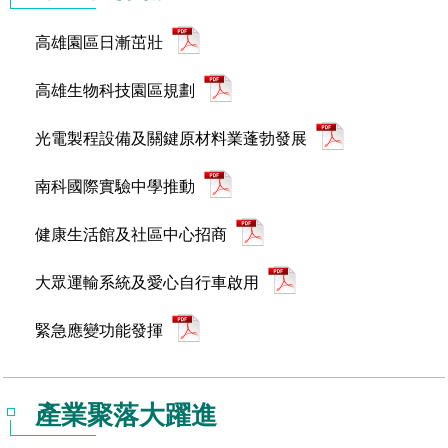
管理局位置
園區土地廠房宿舍出租資訊
廉政反貪、防貪專區
水電供應
Faceb
檔案應用專區
土地規劃
機構及廠商名錄
投資業務
土地及廠房租賃
園區課程及獎補助計畫
高雄園區日漸茁壯
園區資源再生中心
廉政資訊
園區土地廠房宿舍出租資訊
水電供應
WebMail(新)
檔案應用服務須知
文化藝術
廠商名錄
工商業務
宿舍租金費用
園區參訪申請
園區培訓課程
高雄生物科技園區規劃
污水處理廠
公職人員及關係人補助交易身分關係公開專區
污水處理廠
園區土地廠房宿舍出租資訊
檔案應用及宣導活動
園區公會資訊
園區生活
公共藝術
通關業務
污水費
科學園區人才培育補助計畫
性平專區
光電製程設備及關鍵原材料業蓬勃發展
機關採購廉政平臺
污水處理廠
檔案教育訓練及標竿學習
研究機構
考古遺址
工安管理
創新創業
生活服務
廢棄物清除處理費
新興科技應用計畫
園區廠商採購資訊
南科國際實驗中學推動
檔案管理局相關連結
育成中心
南科新港堂
環保管理
園區宿舍簡介
永續園區
南科AI_ROBOT自造基地
敦親睦鄰經費補助
健康生活館及社區中心招商
勞資管理
自行車道網
南科創業工坊
企業社會責任
大眾運輸系統及愛心自行車啟用
建築管理
南科實中
緊急應變功能發揮
永續LOHAS綠色園區
營建管理
人文景觀地圖
生態資產
產業聚落大躍進
電子公文交換
「沙崙生態科學園區生態保育協作平台」公開資訊
網站