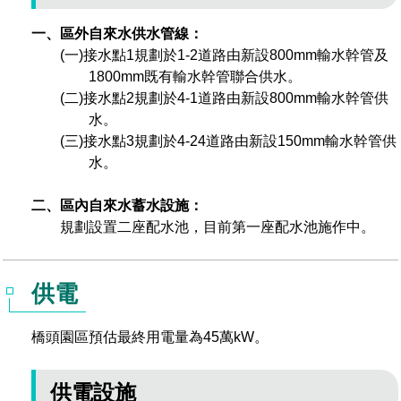
管理局位置
園區土地廠房宿舍出租資訊
廉政反貪、防貪專區
水電供應
Faceb
檔案應用專區
土地規劃
機構及廠商名錄
投資業務
土地及廠房租賃
園區課程及獎補助計畫
一、區外自來水供水管線：
(一)接水點1規劃於1-2道路由新設800mm輸水幹管及
園區資源再生中心
廉政資訊
園區土地廠房宿舍出租資訊
水電供應
WebMail(新)
檔案應用服務須知
文化藝術
廠商名錄
工商業務
宿舍租金費用
園區參訪申請
園區培訓課程
1800mm既有輸水幹管聯合供水。
(二)接水點2規劃於4-1道路由新設800mm輸水幹管供
污水處理廠
公職人員及關係人補助交易身分關係公開專區
污水處理廠
園區土地廠房宿舍出租資訊
檔案應用及宣導活動
園區公會資訊
園區生活
公共藝術
通關業務
污水費
水。
科學園區人才培育補助計畫
性平專區
(三)接水點3規劃於4-24道路由新設150mm輸水幹管供
機關採購廉政平臺
污水處理廠
檔案教育訓練及標竿學習
研究機構
考古遺址
工安管理
創新創業
生活服務
廢棄物清除處理費
水。
新興科技應用計畫
園區廠商採購資訊
檔案管理局相關連結
育成中心
二、區內自來水蓄水設施：
南科新港堂
環保管理
園區宿舍簡介
永續園區
南科AI_ROBOT自造基地
敦親睦鄰經費補助
規劃設置二座配水池，目前第一座配水池施作中。
勞資管理
自行車道網
南科創業工坊
企業社會責任
供電
建築管理
南科實中
永續LOHAS綠色園區
橋頭園區預估最終用電量為45萬kW。
營建管理
人文景觀地圖
生態資產
電子公文交換
「沙崙生態科學園區生態保育協作平台」公開資訊
供電設施
網站