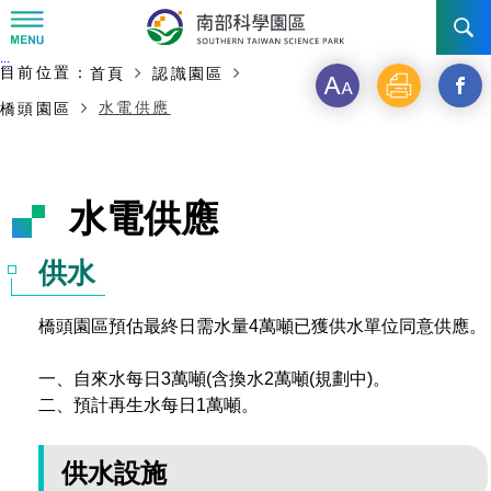
:::
主要內容開始
:::
目前位置：
首頁
認識園區
訊息公告
字
列
另
水電供應
橋頭園區
級
印
開
南科管理局
最新消息及活動
啟
新聞資料專區
認識園區
發展沿革
水電供應
新
即時新聞澄清專區
首長介紹
設立沿革
工商服務
臺南園區
視
供水
徵才公告
大事紀
窗
機關組織
局長小檔案
高雄園區
簡介
廠商服務
橋頭園區預估最終日需水量4萬噸已獲供水單位同意供應。
_
招標資訊
局長電子信箱
施政主軸
組織法
競爭優勢
橋頭園區
簡介
申請流程及表單
一、自來水每日3萬噸(含換水2萬噸(規劃中)。
分
二、預計再生水每日1萬噸。
園區電子看板專區
組織架構
廉政園地
年度工作展望
土地規劃
競爭優勢
新設園區
簡介
相關費用
入區申辦流程
享
組織職掌
國家科學及技術委員會重大政策
水電供應
供水設施
獲獎記錄
工作職掌與聯絡管道
土地規劃
競爭優勢
交通資訊
申辦案件處理時限
科學園區廠商服務網
園區事業管理費
到