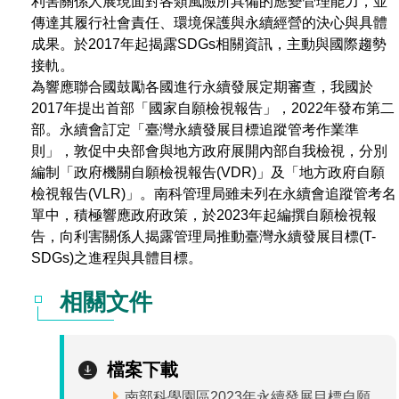
利害關係人展現面對各類風險所具備的應變管理能力，並
傳達其履行社會責任、環境保護與永續經營的決心與具體
管理局位置
園區土地廠房宿舍出租資訊
廉政反貪、防貪專區
水電供應
Faceb
檔案應用專區
土地規劃
機構及廠商名錄
投資業務
土地及廠房租賃
園區課程及獎補助計畫
成果。於2017年起揭露SDGs相關資訊，主動與國際趨勢
接軌。
園區資源再生中心
廉政資訊
園區土地廠房宿舍出租資訊
水電供應
WebMail(新)
檔案應用服務須知
文化藝術
廠商名錄
工商業務
宿舍租金費用
園區參訪申請
園區培訓課程
為響應聯合國鼓勵各國進行永續發展定期審查，我國於
2017年提出首部「國家自願檢視報告」，2022年發布第二
污水處理廠
公職人員及關係人補助交易身分關係公開專區
污水處理廠
園區土地廠房宿舍出租資訊
檔案應用及宣導活動
園區公會資訊
園區生活
公共藝術
通關業務
污水費
科學園區人才培育補助計畫
性平專區
部。永續會訂定「臺灣永續發展目標追蹤管考作業準
則」，敦促中央部會與地方政府展開內部自我檢視，分別
機關採購廉政平臺
污水處理廠
檔案教育訓練及標竿學習
研究機構
考古遺址
工安管理
創新創業
生活服務
廢棄物清除處理費
新興科技應用計畫
園區廠商採購資訊
編制「政府機關自願檢視報告(VDR)」及「地方政府自願
檢視報告(VLR)」。南科管理局雖未列在永續會追蹤管考名
檔案管理局相關連結
育成中心
南科新港堂
環保管理
園區宿舍簡介
永續園區
南科AI_ROBOT自造基地
敦親睦鄰經費補助
單中，積極響應政府政策，於2023年起編撰自願檢視報
告，向利害關係人揭露管理局推動臺灣永續發展目標(T-
勞資管理
自行車道網
南科創業工坊
企業社會責任
SDGs)之進程與具體目標。
建築管理
南科實中
永續LOHAS綠色園區
相關文件
營建管理
人文景觀地圖
生態資產
檔案下載
電子公文交換
「沙崙生態科學園區生態保育協作平台」公開資訊
網站
南部科學園區2023年永續發展目標自願