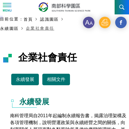
:::
主要內容開始
:::
目前位置：
首頁
認識園區
訊息公告
字
列
另
企業社會責任
永續園區
級
印
開
南科管理局
最新消息及活動
啟
新聞資料專區
認識園區
發展沿革
企業社會責任
新
即時新聞澄清專區
首長介紹
設立沿革
工商服務
臺南園區
視
徵才公告
永續發展
相關文件
大事紀
窗
機關組織
局長小檔案
高雄園區
簡介
廠商服務
_
招標資訊
局長電子信箱
施政主軸
組織法
競爭優勢
橋頭園區
簡介
申請流程及表單
永續發展
分
園區電子看板專區
組織架構
廉政園地
年度工作展望
土地規劃
競爭優勢
新設園區
簡介
相關費用
入區申辦流程
享
南科管理局自2011年起編制永續報告書，揭露治理架構及
各項管理機制，說明營運政策與永續經營之間的關係，向
組織職掌
國家科學及技術委員會重大政策
水電供應
獲獎記錄
工作職掌與聯絡管道
土地規劃
競爭優勢
交通資訊
申辦案件處理時限
科學園區廠商服務網
園區事業管理費
到