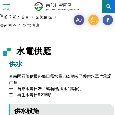
:::
主要內容開始
:::
目前位置：
首頁
認識園區
訊息公告
字
列
另
水電供應
臺南園區
級
印
開
南科管理局
最新消息及活動
啟
新聞資料專區
認識園區
發展沿革
水電供應
新
即時新聞澄清專區
首長介紹
設立沿革
工商服務
臺南園區
視
供水
徵才公告
大事紀
窗
機關組織
局長小檔案
高雄園區
簡介
廠商服務
臺南園區預估最終每日需水量33.5萬噸已獲供水單位承諾
_
供應。
招標資訊
局長電子信箱
施政主軸
組織法
競爭優勢
橋頭園區
簡介
申請流程及表單
一、自來水每日25.2萬噸(含換水1萬噸)。
分
二、再生水每日8.3萬噸。
園區電子看板專區
組織架構
廉政園地
年度工作展望
土地規劃
競爭優勢
新設園區
簡介
相關費用
入區申辦流程
享
組織職掌
國家科學及技術委員會重大政策
水電供應
供水設施
獲獎記錄
工作職掌與聯絡管道
土地規劃
競爭優勢
交通資訊
申辦案件處理時限
科學園區廠商服務網
園區事業管理費
到