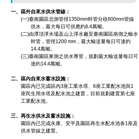
管理局位置
園區土地廠房宿舍出租資訊
廉政反貪、防貪專區
水電供應
Faceb
檔案應用專區
土地規劃
機構及廠商名錄
投資業務
土地及廠房租賃
園區課程及獎補助計畫
一、區外自來水供水管線：
(一)臺南園區北側管徑1350mm幹管分歧800mm管線
園區資源再生中心
廉政資訊
園區土地廠房宿舍出租資訊
水電供應
WebMail(新)
檔案應用服務須知
文化藝術
廠商名錄
工商業務
宿舍租金費用
園區參訪申請
園區培訓課程
供水，最大每日可供應約6.4萬噸。
(二)由潭頂淨水場及山上淨水廠至臺南園區南側之輸水
污水處理廠
公職人員及關係人補助交易身分關係公開專區
污水處理廠
園區土地廠房宿舍出租資訊
檔案應用及宣導活動
園區公會資訊
園區生活
公共藝術
通關業務
污水費
幹管，管徑1200 mm，最大輸送量每日可達約
科學園區人才培育補助計畫
性平專區
14.4萬噸。
機關採購廉政平臺
污水處理廠
檔案教育訓練及標竿學習
研究機構
考古遺址
工安管理
創新創業
生活服務
廢棄物清除處理費
(三)臺南園區東側之供水專管，規劃最大輸送量每日可
新興科技應用計畫
園區廠商採購資訊
達約14.4萬噸。
檔案管理局相關連結
育成中心
南科新港堂
環保管理
園區宿舍簡介
永續園區
南科AI_ROBOT自造基地
敦親睦鄰經費補助
二、區內自來水蓄水設施：
園區內已完成區內3座工業水塔、6座工業配水池與1
勞資管理
自行車道網
南科創業工坊
企業社會責任
座民生用水塔及配水池之建置，目前規劃建置第七座
工業配水池。
建築管理
南科實中
永續LOHAS綠色園區
三、再生水供水及蓄水設施：
營建管理
人文景觀地圖
生態資產
園區內已完成永康、安平及園區再生水配水池各1座及
供水管線之建置。
電子公文交換
「沙崙生態科學園區生態保育協作平台」公開資訊
網站