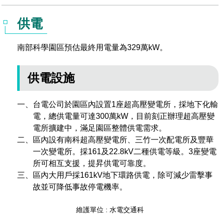
場地借用
供電
南部科學園區預估最終用電量為329萬kW。
供電設施
一、台電公司於園區內設置1座超高壓變電所，採地下化輸
電，總供電量可達300萬kW，目前刻正辦理超高壓變
電所擴建中，滿足園區整體供電需求。
二、區內設有南科超高壓變電所、三竹一次配電所及豐華
一次變電所。採161及22.8kV二種供電等級。3座變電
所可相互支援，提昇供電可靠度。
三、區內大用戶採161kV地下環路供電，除可減少雷擊事
故並可降低事故停電機率。
維護單位 : 水電交通科