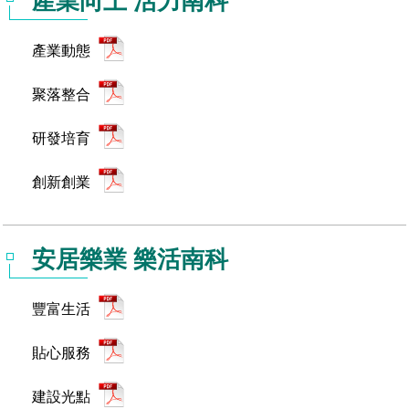
產業向上 活力南科
管理局位置
園區土地廠房宿舍出租資訊
廉政反貪、防貪專區
水電供應
Faceb
檔案應用專區
土地規劃
機構及廠商名錄
投資業務
土地及廠房租賃
園區課程及獎補助計畫
產業動態
園區資源再生中心
廉政資訊
園區土地廠房宿舍出租資訊
水電供應
WebMail(新)
檔案應用服務須知
文化藝術
廠商名錄
工商業務
宿舍租金費用
園區參訪申請
園區培訓課程
聚落整合
污水處理廠
公職人員及關係人補助交易身分關係公開專區
污水處理廠
園區土地廠房宿舍出租資訊
檔案應用及宣導活動
園區公會資訊
園區生活
公共藝術
通關業務
污水費
科學園區人才培育補助計畫
性平專區
研發培育
機關採購廉政平臺
污水處理廠
檔案教育訓練及標竿學習
研究機構
考古遺址
工安管理
創新創業
生活服務
廢棄物清除處理費
新興科技應用計畫
園區廠商採購資訊
創新創業
檔案管理局相關連結
育成中心
南科新港堂
環保管理
園區宿舍簡介
永續園區
南科AI_ROBOT自造基地
敦親睦鄰經費補助
安居樂業 樂活南科
勞資管理
自行車道網
南科創業工坊
企業社會責任
建築管理
南科實中
永續LOHAS綠色園區
豐富生活
營建管理
人文景觀地圖
生態資產
貼心服務
電子公文交換
「沙崙生態科學園區生態保育協作平台」公開資訊
建設光點
網站