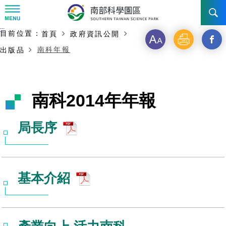
:::
主要內容開始
:::
目前位置：
首頁
政府資訊公開
訊息公告
字
列
另
南科年報
出版品
級
印
開
南科管理局
最新消息及活動
啟
新聞資料專區
認識園區
發展沿革
南科2014年年報
新
即時新聞澄清專區
首長介紹
設立沿革
工商服務
臺南園區
視
局長序
徵才公告
大事紀
窗
機關組織
局長小檔案
高雄園區
簡介
廠商服務
_
招標資訊
局長電子信箱
施政主軸
組織法
競爭優勢
橋頭園區
簡介
申請流程及表單
基本介紹
分
園區電子看板專區
組織架構
廉政園地
年度工作展望
土地規劃
競爭優勢
新設園區
簡介
相關費用
入區申辦流程
享
組織職掌
國家科學及技術委員會重大政策
水電供應
獲獎記錄
工作職掌與聯絡管道
土地規劃
競爭優勢
交通資訊
申辦案件處理時限
科學園區廠商服務網
園區事業管理費
到