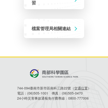
相關費用
習
Faceb
組織職掌
水電供應
國家科學及技術委員會重大政策
土地規劃
獲獎記錄
工作職掌與聯絡管道
競爭優勢
交通資訊
申辦案件處理時限
科學園區廠商服務網
園區事業管理費
管理局位置
園區土地廠房宿舍出租資訊
水電供應
廉政反貪、防貪專區
土地規劃
檔案應用專區
機構及廠商名錄
投資業務
土地及廠房租賃
園區課程及獎補助計畫
檔案管理局相關連結
園區資源再生中心
園區土地廠房宿舍出租資訊
廉政資訊
水電供應
WebMail(新)
檔案應用服務須知
文化藝術
廠商名錄
工商業務
宿舍租金費用
園區參訪申請
園區培訓課程
污水處理廠
污水處理廠
公職人員及關係人補助交易身分關係公開專區
園區土地廠房宿舍出租資訊
檔案應用及宣導活動
園區公會資訊
通關業務
園區生活
公共藝術
污水費
科學園區人才培育補助計畫
性平專區
機關採購廉政平臺
污水處理廠
檔案教育訓練及標竿學習
研究機構
工安管理
考古遺址
廢棄物清除處理費
創新創業
生活服務
新興科技應用計畫
園區廠商採購資訊
檔案管理局相關連結
育成中心
環保管理
南科新港堂
園區宿舍簡介
永續園區
南科AI_ROBOT自造基地
敦親睦鄰經費補助
744-094臺南市新市區南科三路22號（
交通位置
）
電話：
(06)505-1001
傳真：
(06)505-0470
勞資管理
自行車道網
南科創業工坊
企業社會責任
24小時災害事故通報免付費專線：
0800-777006