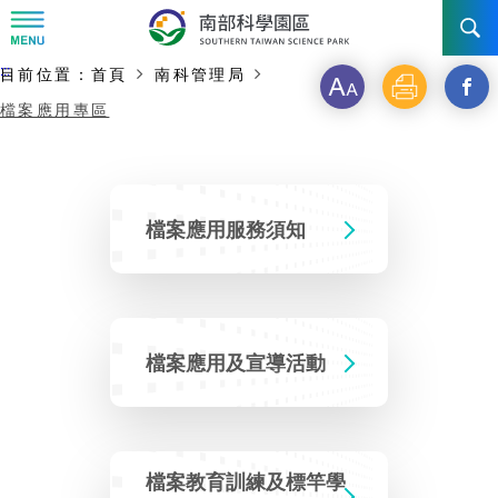
:::
主要內容開始
:::
目前位置：
首頁
南科管理局
字
列
另
訊息公告
檔案應用專區
級
印
開
南科管理局
最新消息及活動
啟
新
新聞資料專區
認識園區
發展沿革
檔案應用服務須知
視
即時新聞澄清專區
首長介紹
設立沿革
工商服務
臺南園區
窗
徵才公告
_
大事紀
機關組織
局長小檔案
高雄園區
簡介
檔案應用及宣導活動
廠商服務
分
招標資訊
局長電子信箱
施政主軸
組織法
競爭優勢
橋頭園區
簡介
申請流程及表單
享
檔案教育訓練及標竿學
園區電子看板專區
組織架構
土地規劃
到
廉政園地
年度工作展望
競爭優勢
新設園區
簡介
入區申辦流程