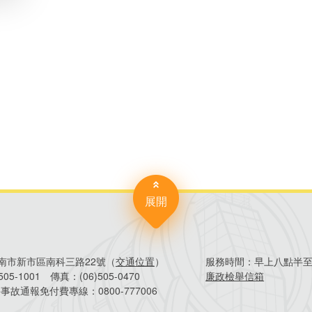
分
享
到
Facebook
展開
4臺南市新市區南科三路22號（
交通位置
）
服務時間：
早上八點半
)505-1001
傳真：
(06)505-0470
廉政檢舉信箱
害事故通報免付費專線：
0800-777006