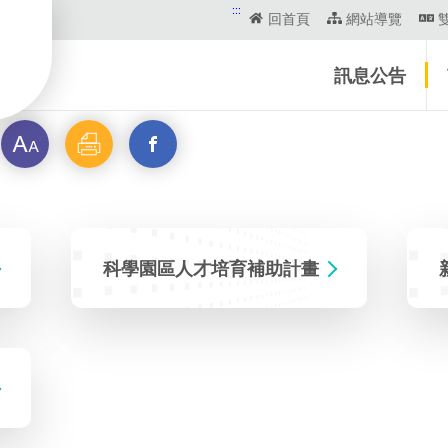
:::
回首頁
網站導覽
訊息公告
字
列
另
級
印
開
啟
科學園區人才培育補助計畫
新
視
窗
_