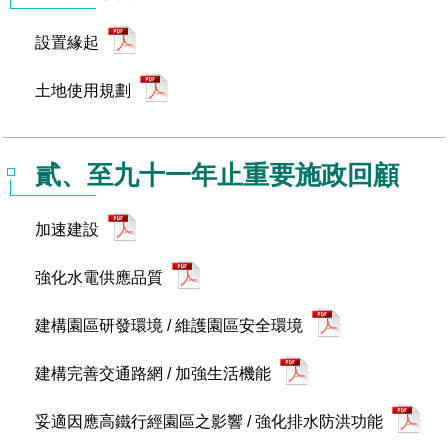
管理局位置
園區土地廠房宿舍出租資訊
廉政反貪、防貪專區
水電供應
Faceb
檔案應用專區
土地規劃
機構及廠商名錄
投資業務
土地及廠房租賃
園區課程及獎補助計畫
設置緣起
園區資源再生中心
廉政資訊
園區土地廠房宿舍出租資訊
水電供應
WebMail(新)
檔案應用服務須知
文化藝術
廠商名錄
工商業務
宿舍租金費用
園區參訪申請
園區培訓課程
土地使用規劃
污水處理廠
公職人員及關係人補助交易身分關係公開專區
污水處理廠
園區土地廠房宿舍出租資訊
檔案應用及宣導活動
園區公會資訊
園區生活
公共藝術
通關業務
污水費
科學園區人才培育補助計畫
性平專區
貳、至九十一年止重要施政回顧
機關採購廉政平臺
污水處理廠
檔案教育訓練及標竿學習
研究機構
考古遺址
工安管理
創新創業
生活服務
廢棄物清除處理費
新興科技應用計畫
園區廠商採購資訊
檔案管理局相關連結
育成中心
加速建設
南科新港堂
環保管理
園區宿舍簡介
永續園區
南科AI_ROBOT自造基地
敦親睦鄰經費補助
強化水電供應品質
勞資管理
自行車道網
南科創業工坊
企業社會責任
建構園區研發環境 / 維護園區安全環境
建築管理
南科實中
永續LOHAS綠色園區
建構完善交通路網 / 加強生活機能
營建管理
人文景觀地圖
生態資產
妥適因應高鐵行經園區之影響 / 強化排水防洪功能
電子公文交換
「沙崙生態科學園區生態保育協作平台」公開資訊
網站