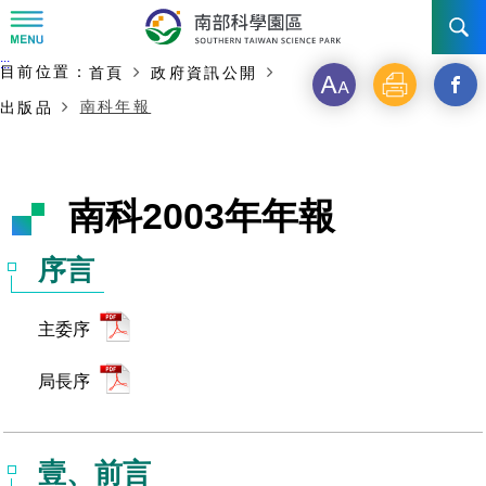
:::
主要內容開始
:::
目前位置：
首頁
政府資訊公開
訊息公告
字
列
另
南科年報
出版品
級
印
開
南科管理局
最新消息及活動
啟
新聞資料專區
認識園區
發展沿革
南科2003年年報
新
即時新聞澄清專區
首長介紹
設立沿革
工商服務
臺南園區
視
序言
徵才公告
大事紀
窗
機關組織
局長小檔案
高雄園區
簡介
廠商服務
主委序
_
招標資訊
局長電子信箱
施政主軸
組織法
競爭優勢
橋頭園區
簡介
申請流程及表單
局長序
分
園區電子看板專區
組織架構
廉政園地
年度工作展望
土地規劃
競爭優勢
新設園區
簡介
相關費用
入區申辦流程
享
組織職掌
國家科學及技術委員會重大政策
水電供應
獲獎記錄
工作職掌與聯絡管道
土地規劃
競爭優勢
壹、前言
交通資訊
申辦案件處理時限
科學園區廠商服務網
園區事業管理費
到