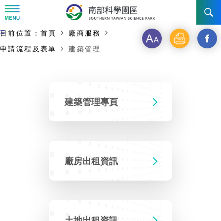
:::
主要內容開始
:::
目前位置：
首頁
廠商服務
字
列
另
訊息公告
申請流程及表單
建築管理
級
印
開
南科管理局
最新消息及活動
啟
新
新聞資料專區
認識園區
發展沿革
建築管理專頁
視
即時新聞澄清專區
首長介紹
設立沿革
工商服務
臺南園區
窗
徵才公告
_
大事紀
機關組織
局長小檔案
高雄園區
簡介
廠房出租資訊
廠商服務
分
招標資訊
局長電子信箱
施政主軸
組織法
競爭優勢
橋頭園區
簡介
申請流程及表單
享
園區電子看板專區
組織架構
土地規劃
到
廉政園地
年度工作展望
競爭優勢
新設園區
簡介
土地出租資訊
入區申辦流程