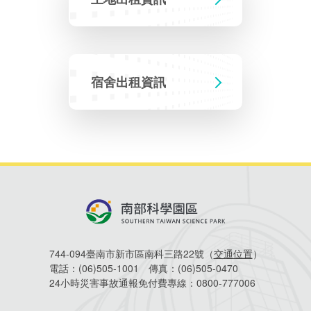
相關費用
Faceb
組織職掌
水電供應
國家科學及技術委員會重大政策
土地規劃
獲獎記錄
工作職掌與聯絡管道
競爭優勢
交通資訊
申辦案件處理時限
科學園區廠商服務網
園區事業管理費
管理局位置
園區土地廠房宿舍出租資訊
水電供應
廉政反貪、防貪專區
土地規劃
檔案應用專區
機構及廠商名錄
投資業務
土地及廠房租賃
園區課程及獎補助計畫
宿舍出租資訊
園區資源再生中心
園區土地廠房宿舍出租資訊
廉政資訊
水電供應
WebMail(新)
檔案應用服務須知
文化藝術
廠商名錄
工商業務
宿舍租金費用
園區參訪申請
園區培訓課程
污水處理廠
污水處理廠
公職人員及關係人補助交易身分關係公開專區
園區土地廠房宿舍出租資訊
檔案應用及宣導活動
園區公會資訊
通關業務
園區生活
公共藝術
污水費
科學園區人才培育補助計畫
性平專區
機關採購廉政平臺
污水處理廠
檔案教育訓練及標竿學習
研究機構
工安管理
考古遺址
廢棄物清除處理費
創新創業
生活服務
新興科技應用計畫
園區廠商採購資訊
檔案管理局相關連結
育成中心
環保管理
南科新港堂
園區宿舍簡介
永續園區
南科AI_ROBOT自造基地
敦親睦鄰經費補助
744-094臺南市新市區南科三路22號（
交通位置
）
電話：
(06)505-1001
傳真：
(06)505-0470
勞資管理
自行車道網
南科創業工坊
企業社會責任
24小時災害事故通報免付費專線：
0800-777006