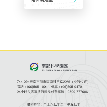
相關費用
Faceb
組織職掌
水電供應
國家科學及技術委員會重大政策
土地規劃
獲獎記錄
工作職掌與聯絡管道
競爭優勢
交通資訊
申辦案件處理時限
科學園區廠商服務網
園區事業管理費
管理局位置
園區土地廠房宿舍出租資訊
水電供應
廉政反貪、防貪專區
土地規劃
檔案應用專區
機構及廠商名錄
投資業務
土地及廠房租賃
園區課程及獎補助計畫
園區資源再生中心
園區土地廠房宿舍出租資訊
廉政資訊
水電供應
WebMail(新)
檔案應用服務須知
文化藝術
廠商名錄
工商業務
宿舍租金費用
園區參訪申請
園區培訓課程
污水處理廠
污水處理廠
公職人員及關係人補助交易身分關係公開專區
園區土地廠房宿舍出租資訊
檔案應用及宣導活動
園區公會資訊
通關業務
園區生活
公共藝術
污水費
科學園區人才培育補助計畫
性平專區
機關採購廉政平臺
污水處理廠
檔案教育訓練及標竿學習
研究機構
工安管理
考古遺址
廢棄物清除處理費
創新創業
生活服務
新興科技應用計畫
園區廠商採購資訊
檔案管理局相關連結
育成中心
環保管理
南科新港堂
744-094臺南市新市區南科三路22號（
交通位置
）
園區宿舍簡介
永續園區
南科AI_ROBOT自造基地
敦親睦鄰經費補助
電話：
(06)505-1001
傳真：
(06)505-0470
24小時災害事故通報免付費專線：
0800-777006
勞資管理
自行車道網
南科創業工坊
企業社會責任
服務時間：
早上八點半至下午五點半