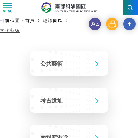
:::
主要內容開始
:::
目前位置：
首頁
認識園區
字
列
另
訊息公告
文化藝術
級
印
開
南科管理局
最新消息及活動
啟
新
新聞資料專區
認識園區
發展沿革
公共藝術
視
即時新聞澄清專區
首長介紹
設立沿革
工商服務
臺南園區
窗
徵才公告
_
大事紀
機關組織
局長小檔案
高雄園區
簡介
考古遺址
廠商服務
分
招標資訊
局長電子信箱
施政主軸
組織法
競爭優勢
橋頭園區
簡介
申請流程及表單
享
園區電子看板專區
組織架構
土地規劃
到
廉政園地
年度工作展望
競爭優勢
新設園區
簡介
南科新港堂
入區申辦流程