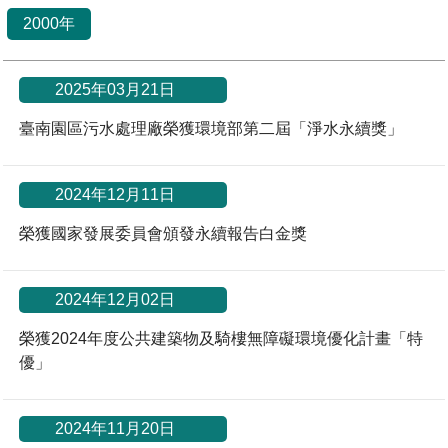
2000年
管理局位置
園區土地廠房宿舍出租資訊
廉政反貪、防貪專區
水電供應
Faceb
檔案應用專區
土地規劃
機構及廠商名錄
投資業務
土地及廠房租賃
園區課程及獎補助計畫
園區資源再生中心
廉政資訊
園區土地廠房宿舍出租資訊
水電供應
WebMail(新)
檔案應用服務須知
文化藝術
廠商名錄
工商業務
宿舍租金費用
園區參訪申請
園區培訓課程
*
2025年03月21日
污水處理廠
公職人員及關係人補助交易身分關係公開專區
污水處理廠
園區土地廠房宿舍出租資訊
臺南園區污水處理廠榮獲環境部第二屆「淨水永續獎」
檔案應用及宣導活動
園區公會資訊
園區生活
公共藝術
通關業務
污水費
科學園區人才培育補助計畫
性平專區
機關採購廉政平臺
污水處理廠
檔案教育訓練及標竿學習
研究機構
考古遺址
工安管理
創新創業
生活服務
廢棄物清除處理費
新興科技應用計畫
園區廠商採購資訊
*
2024年12月11日
檔案管理局相關連結
育成中心
南科新港堂
環保管理
園區宿舍簡介
永續園區
南科AI_ROBOT自造基地
敦親睦鄰經費補助
榮獲國家發展委員會頒發永續報告白金獎
勞資管理
自行車道網
南科創業工坊
企業社會責任
*
2024年12月02日
建築管理
南科實中
永續LOHAS綠色園區
榮獲2024年度公共建築物及騎樓無障礙環境優化計畫「特
優」
營建管理
人文景觀地圖
生態資產
電子公文交換
*
「沙崙生態科學園區生態保育協作平台」公開資訊
2024年11月20日
網站