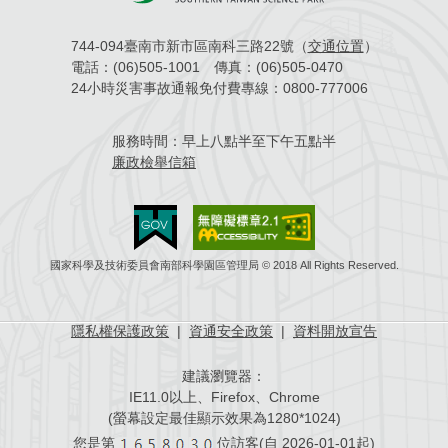
744-094臺南市新市區南科三路22號（
交通位置
）
電話：
(06)505-1001
傳真：
(06)505-0470
24小時災害事故通報免付費專線：
0800-777006
服務時間：
早上八點半至下午五點半
廉政檢舉信箱
國家科學及技術委員會南部科學園區管理局 © 2018 All Rights Reserved.
隱私權保護政策
|
資通安全政策
|
資料開放宣告
建議瀏覽器：
IE11.0以上、Firefox、Chrome
(螢幕設定最佳顯示效果為1280*1024)
您是第
位訪客(自
2026-01-01起)