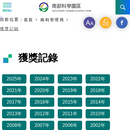
:::
主要內容開始
:::
目前位置：
首頁
南科管理局
訊息公告
字
列
另
獲獎記錄
級
印
開
南科管理局
最新消息及活動
啟
新聞資料專區
認識園區
發展沿革
獲獎記錄
新
即時新聞澄清專區
首長介紹
設立沿革
工商服務
臺南園區
視
2025年
2024年
2023年
2022年
徵才公告
大事紀
窗
機關組織
局長小檔案
高雄園區
簡介
廠商服務
2021年
2020年
2019年
2018年
_
招標資訊
局長電子信箱
施政主軸
組織法
競爭優勢
橋頭園區
簡介
申請流程及表單
2017年
2016年
2015年
2014年
分
園區電子看板專區
組織架構
廉政園地
年度工作展望
土地規劃
競爭優勢
新設園區
簡介
相關費用
入區申辦流程
2013年
2012年
2011年
2010年
享
組織職掌
國家科學及技術委員會重大政策
水電供應
獲獎記錄
工作職掌與聯絡管道
土地規劃
競爭優勢
交通資訊
2008年
2007年
2006年
2002年
申辦案件處理時限
科學園區廠商服務網
園區事業管理費
到