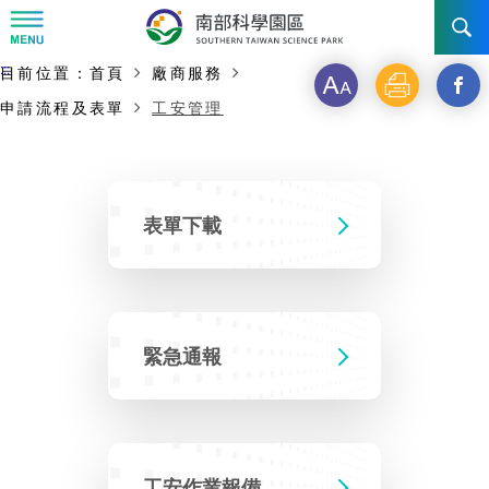
:::
主要內容開始
:::
目前位置：
首頁
廠商服務
字
列
另
訊息公告
申請流程及表單
工安管理
級
印
開
南科管理局
最新消息及活動
啟
新
新聞資料專區
認識園區
發展沿革
表單下載
視
即時新聞澄清專區
首長介紹
設立沿革
工商服務
臺南園區
窗
徵才公告
_
大事紀
機關組織
局長小檔案
高雄園區
簡介
緊急通報
廠商服務
分
招標資訊
局長電子信箱
施政主軸
組織法
競爭優勢
橋頭園區
簡介
申請流程及表單
享
園區電子看板專區
組織架構
土地規劃
到
廉政園地
年度工作展望
競爭優勢
新設園區
簡介
工安作業報備
入區申辦流程