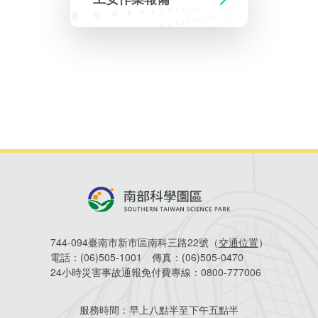
相關費用
Faceb
組織職掌
水電供應
國家科學及技術委員會重大政策
土地規劃
獲獎記錄
工作職掌與聯絡管道
競爭優勢
交通資訊
申辦案件處理時限
科學園區廠商服務網
園區事業管理費
管理局位置
園區土地廠房宿舍出租資訊
水電供應
廉政反貪、防貪專區
土地規劃
檔案應用專區
機構及廠商名錄
投資業務
土地及廠房租賃
園區課程及獎補助計畫
園區資源再生中心
園區土地廠房宿舍出租資訊
廉政資訊
水電供應
WebMail(新)
檔案應用服務須知
文化藝術
廠商名錄
工商業務
宿舍租金費用
園區參訪申請
園區培訓課程
污水處理廠
污水處理廠
公職人員及關係人補助交易身分關係公開專區
園區土地廠房宿舍出租資訊
檔案應用及宣導活動
園區公會資訊
通關業務
園區生活
公共藝術
污水費
科學園區人才培育補助計畫
性平專區
機關採購廉政平臺
污水處理廠
檔案教育訓練及標竿學習
研究機構
工安管理
考古遺址
廢棄物清除處理費
創新創業
生活服務
新興科技應用計畫
園區廠商採購資訊
檔案管理局相關連結
育成中心
環保管理
南科新港堂
744-094臺南市新市區南科三路22號（
交通位置
）
園區宿舍簡介
永續園區
南科AI_ROBOT自造基地
敦親睦鄰經費補助
電話：
(06)505-1001
傳真：
(06)505-0470
24小時災害事故通報免付費專線：
0800-777006
勞資管理
自行車道網
南科創業工坊
企業社會責任
服務時間：
早上八點半至下午五點半