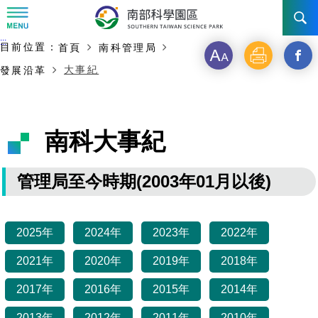
:::
主要內容開始
:::
目前位置：
首頁
南科管理局
訊息公告
字
列
另
大事紀
發展沿革
級
印
開
南科管理局
最新消息及活動
啟
新聞資料專區
認識園區
發展沿革
南科大事紀
新
即時新聞澄清專區
首長介紹
設立沿革
工商服務
臺南園區
視
管理局至今時期(2003年01月以後)
徵才公告
大事紀
窗
機關組織
局長小檔案
高雄園區
簡介
廠商服務
_
招標資訊
局長電子信箱
2025年
施政主軸
組織法
2024年
2023年
2022年
競爭優勢
橋頭園區
簡介
申請流程及表單
分
2021年
2020年
2019年
2018年
園區電子看板專區
組織架構
廉政園地
年度工作展望
土地規劃
競爭優勢
新設園區
簡介
相關費用
入區申辦流程
享
2017年
2016年
2015年
2014年
組織職掌
國家科學及技術委員會重大政策
水電供應
獲獎記錄
工作職掌與聯絡管道
土地規劃
競爭優勢
交通資訊
申辦案件處理時限
科學園區廠商服務網
園區事業管理費
到
2013年
2012年
2011年
2010年