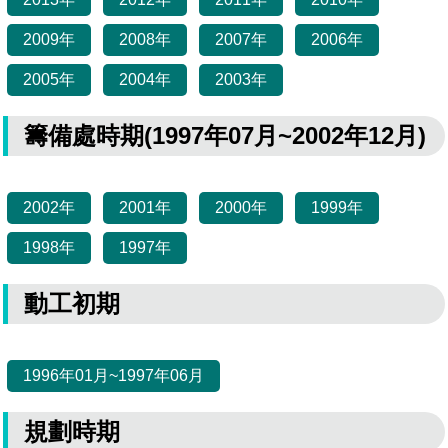
管理局位置
園區土地廠房宿舍出租資訊
廉政反貪、防貪專區
水電供應
Faceb
檔案應用專區
土地規劃
機構及廠商名錄
投資業務
土地及廠房租賃
園區課程及獎補助計畫
2009年
2008年
2007年
2006年
園區資源再生中心
廉政資訊
園區土地廠房宿舍出租資訊
水電供應
2005年
WebMail(新)
檔案應用服務須知
2004年
2003年
文化藝術
廠商名錄
工商業務
宿舍租金費用
園區參訪申請
園區培訓課程
污水處理廠
公職人員及關係人補助交易身分關係公開專區
污水處理廠
園區土地廠房宿舍出租資訊
檔案應用及宣導活動
籌備處時期(1997年07月~2002年12月)
園區公會資訊
園區生活
公共藝術
通關業務
污水費
科學園區人才培育補助計畫
性平專區
機關採購廉政平臺
污水處理廠
檔案教育訓練及標竿學習
研究機構
考古遺址
工安管理
創新創業
生活服務
廢棄物清除處理費
新興科技應用計畫
園區廠商採購資訊
2002年
2001年
2000年
1999年
檔案管理局相關連結
育成中心
南科新港堂
環保管理
園區宿舍簡介
永續園區
南科AI_ROBOT自造基地
敦親睦鄰經費補助
1998年
1997年
勞資管理
自行車道網
南科創業工坊
企業社會責任
動工初期
建築管理
南科實中
永續LOHAS綠色園區
1996年01月~1997年06月
營建管理
人文景觀地圖
生態資產
電子公文交換
規劃時期
「沙崙生態科學園區生態保育協作平台」公開資訊
網站