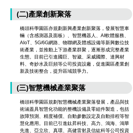
(二)產業創新聚落
橋頭科學園區亦規劃新興產業創新聚落，發展智慧車
輛（含感測器及面板）、智慧機器人、AI軟體服務、
AIoT、5G/6G網路、物聯網及體感設備等新興數位技
術產業，並推動上下游產業群聚，逐漸形成完整產業
生態。目前已引進國巨、智崴、采威國際、達興材
料、奇妙水及巨頻等公司投資設廠，促進園區產業創
新及技術整合，提升區域競爭力。
(三)智慧機械產業聚落
橋頭科學園區規劃智慧機械產業聚落發展，產品與技
術涵蓋具智慧化功能的整機設備及零組件製造，包括
故障預測、精度補償、自動參數設定及自動排程等智
慧化應用。目前已引進鈦昇科技、高力、鴻海、鴻華
先進、亞立欣、真環、高健雷射及信紘科等公司投資