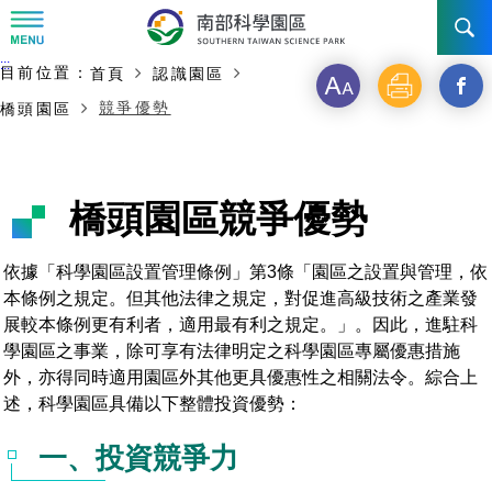
:::
主要內容開始
:::
目前位置：
首頁
認識園區
訊息公告
字
列
另
競爭優勢
橋頭園區
級
印
開
南科管理局
最新消息及活動
啟
新聞資料專區
認識園區
發展沿革
橋頭園區競爭優勢
新
即時新聞澄清專區
首長介紹
設立沿革
工商服務
臺南園區
視
依據「科學園區設置管理條例」第3條「園區之設置與管理，依
本條例之規定。但其他法律之規定，對促進高級技術之產業發
徵才公告
大事紀
窗
機關組織
局長小檔案
高雄園區
簡介
廠商服務
展較本條例更有利者，適用最有利之規定。」。因此，進駐科
_
學園區之事業，除可享有法律明定之科學園區專屬優惠措施
招標資訊
局長電子信箱
施政主軸
組織法
競爭優勢
橋頭園區
簡介
申請流程及表單
外，亦得同時適用園區外其他更具優惠性之相關法令。綜合上
分
述，科學園區具備以下整體投資優勢：
園區電子看板專區
組織架構
廉政園地
年度工作展望
土地規劃
競爭優勢
新設園區
簡介
相關費用
入區申辦流程
享
一、投資競爭力
組織職掌
國家科學及技術委員會重大政策
水電供應
獲獎記錄
工作職掌與聯絡管道
土地規劃
競爭優勢
交通資訊
申辦案件處理時限
科學園區廠商服務網
園區事業管理費
到