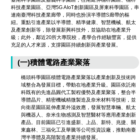
科技產業園區、亞灣5G AIoT創新園區及屏東科學園區，串
連南臺灣科技產業廊帶，同時也扮演半導體S廊帶的樞
紐。重點引進產業以半導體、精準健康、智慧機械、航太
及產業創新等，除發展新興科技外，並協助在地產業升
級；此外，鄰近20所大專院校，產學合作經驗豐富，提供
充足的人才來源，支撐園區持續創新與產業發展。
(一)積體電路產業聚落
橋頭科學園區積體電路產業聚落以產業創新及技術跨
域整合為發展目標，帶動在地產業升級。園區依託南
科既有的先進晶圓代工製程優勢及產業聚落，整合半
導體晶片、精密機械精微製造及奈米材料等技術，並
向衛星園區延伸產業外溢效應，發展智慧車輛、航太
與機器人、奈米生物感測及智慧醫材等應用產業創新
產品。目前園區已引進盛新、上品、新特、兆捷、關
東鑫林、三福化工及華騰等公司投資設廠，推動南臺
灣半導體及高階製造產業持續發展。