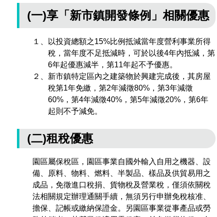
管理局位置
(一)享「新市鎮開發條例」相關優惠
園區土地廠房宿舍出租資訊
廉政反貪、防貪專區
水電供應
Faceb
檔案應用專區
土地規劃
機構及廠商名錄
投資業務
土地及廠房租賃
園區課程及獎補助計畫
園區資源再生中心
廉政資訊
園區土地廠房宿舍出租資訊
水電供應
WebMail(新)
檔案應用服務須知
文化藝術
廠商名錄
工商業務
宿舍租金費用
園區參訪申請
園區培訓課程
１、以投資總額之15%比例抵減當年度營利事業所得
稅，當年度不足抵減時，可於以後4年內抵減，第
污水處理廠
公職人員及關係人補助交易身分關係公開專區
污水處理廠
園區土地廠房宿舍出租資訊
檔案應用及宣導活動
園區公會資訊
園區生活
公共藝術
通關業務
污水費
6年起優惠減半，第11年起不予優惠。
科學園區人才培育補助計畫
性平專區
２、新市鎮特定區內之建築物於興建完成後，其房屋
機關採購廉政平臺
污水處理廠
檔案教育訓練及標竿學習
研究機構
考古遺址
工安管理
創新創業
生活服務
廢棄物清除處理費
稅第1年免繳，第2年減徵80%，第3年減徵
新興科技應用計畫
園區廠商採購資訊
60%，第4年減徵40%，第5年減徵20%，第6年
檔案管理局相關連結
育成中心
南科新港堂
環保管理
起則不予減免。
園區宿舍簡介
永續園區
南科AI_ROBOT自造基地
敦親睦鄰經費補助
勞資管理
自行車道網
南科創業工坊
(二)租稅優惠
企業社會責任
建築管理
南科實中
永續LOHAS綠色園區
園區屬保稅區，園區事業自國外輸入自用之機器、設
備、原料、物料、燃料、半製品、樣品及供貿易用之
營建管理
人文景觀地圖
生態資產
成品，免徵進口稅捐、貨物稅及營業稅，僅須依關稅
法相關規定辦理通關手續，無須另行申辦免稅核准、
電子公文交換
「沙崙生態科學園區生態保育協作平台」公開資訊
擔保、記帳或繳納保證金。另園區事業從事產品或勞
網站