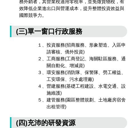
務外銷者，其營業稅適用零稅率，並免徵貨物稅，有
場地借用
效降低企業進出口與營運成本，提升整體投資效益與
國際競爭力。
(三)單一窗口行政服務
１、投資服務(招商服務、形象塑造、入區申
請審核、僑外投資)
２、工商服務(工商登記、海關駐區服務、通
關自動化、增減資)
３、環安服務(消防隊、保警隊、勞工權益、
工安環保、污水處理廠)
４、營建服務(基礎工程建設、水電交通、設
施維護)
５、建管服務(園區整體規劃、土地廠房宿舍
出租管理)
(四)充沛的研發資源