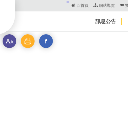
:::
回首頁
網站導覽
訊息公告
字
列
另
報
級
印
開
啟
新
視
窗
_