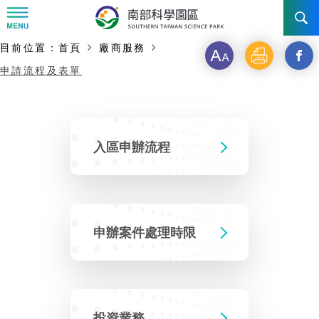
:::
主要內容開始
:::
目前位置：
首頁
廠商服務
字
列
另
訊息公告
申請流程及表單
級
印
開
南科管理局
最新消息及活動
啟
新
新聞資料專區
認識園區
發展沿革
入區申辦流程
視
即時新聞澄清專區
首長介紹
設立沿革
工商服務
臺南園區
窗
徵才公告
_
大事紀
機關組織
局長小檔案
高雄園區
簡介
申辦案件處理時限
廠商服務
分
招標資訊
局長電子信箱
施政主軸
組織法
競爭優勢
橋頭園區
簡介
申請流程及表單
享
園區電子看板專區
組織架構
土地規劃
到
廉政園地
年度工作展望
競爭優勢
新設園區
簡介
投資業務
入區申辦流程