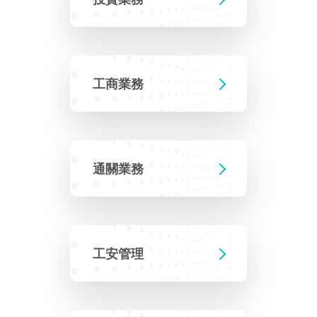
相關費用
Faceb
組織職掌
水電供應
國家科學及技術委員會重大政策
土地規劃
獲獎記錄
工作職掌與聯絡管道
競爭優勢
交通資訊
申辦案件處理時限
科學園區廠商服務網
園區事業管理費
管理局位置
園區土地廠房宿舍出租資訊
水電供應
廉政反貪、防貪專區
土地規劃
檔案應用專區
機構及廠商名錄
投資業務
土地及廠房租賃
園區課程及獎補助計畫
工商業務
園區資源再生中心
園區土地廠房宿舍出租資訊
廉政資訊
水電供應
WebMail(新)
檔案應用服務須知
文化藝術
廠商名錄
工商業務
宿舍租金費用
園區參訪申請
園區培訓課程
污水處理廠
污水處理廠
公職人員及關係人補助交易身分關係公開專區
園區土地廠房宿舍出租資訊
檔案應用及宣導活動
園區公會資訊
通關業務
園區生活
公共藝術
污水費
科學園區人才培育補助計畫
性平專區
通關業務
機關採購廉政平臺
污水處理廠
檔案教育訓練及標竿學習
研究機構
工安管理
考古遺址
廢棄物清除處理費
創新創業
生活服務
新興科技應用計畫
園區廠商採購資訊
檔案管理局相關連結
育成中心
環保管理
南科新港堂
園區宿舍簡介
永續園區
南科AI_ROBOT自造基地
敦親睦鄰經費補助
工安管理
勞資管理
自行車道網
南科創業工坊
企業社會責任