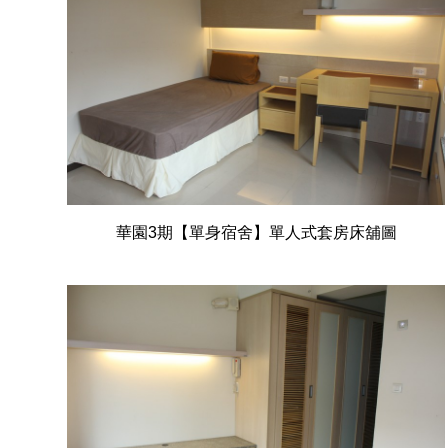
華園3期【單身宿舍】單人式套房床舖圖