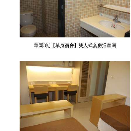
華園3期【單身宿舍】雙人式套房浴室圖