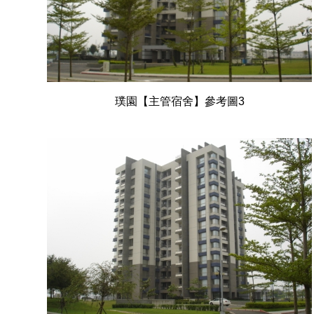
璞園【主管宿舍】參考圖3