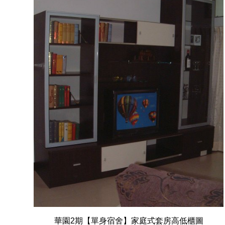
華園2期【單身宿舍】家庭式套房高低櫃圖