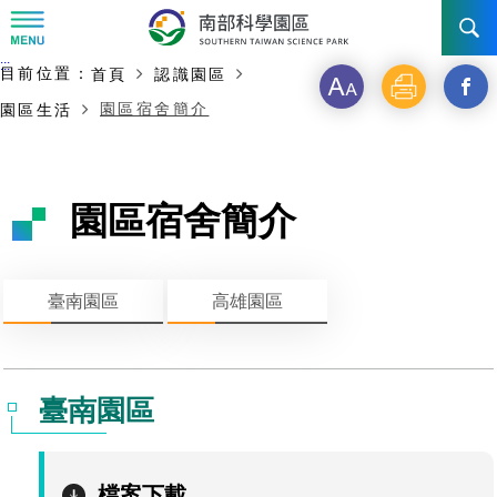
:::
主要內容開始
:::
目前位置：
首頁
認識園區
訊息公告
字
列
另
園區宿舍簡介
園區生活
級
印
開
南科管理局
最新消息及活動
啟
新聞資料專區
認識園區
發展沿革
園區宿舍簡介
新
即時新聞澄清專區
首長介紹
設立沿革
工商服務
臺南園區
視
臺南園區
高雄園區
徵才公告
大事紀
窗
機關組織
局長小檔案
高雄園區
簡介
廠商服務
_
招標資訊
局長電子信箱
施政主軸
組織法
競爭優勢
橋頭園區
簡介
申請流程及表單
分
臺南園區
園區電子看板專區
組織架構
廉政園地
年度工作展望
土地規劃
競爭優勢
新設園區
簡介
相關費用
入區申辦流程
享
組織職掌
國家科學及技術委員會重大政策
水電供應
獲獎記錄
工作職掌與聯絡管道
土地規劃
競爭優勢
交通資訊
申辦案件處理時限
科學園區廠商服務網
園區事業管理費
到
檔案下載