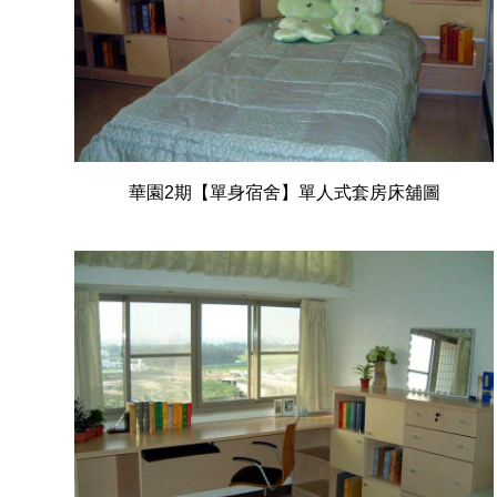
華園2期【單身宿舍】單人式套房床舖圖