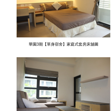
華園3期【單身宿舍】家庭式套房床舖圖