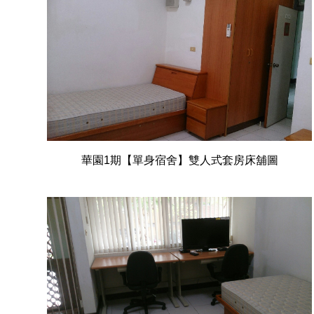
華園1期【單身宿舍】雙人式套房床舖圖