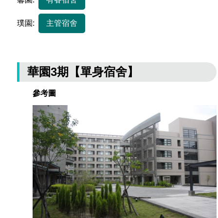
場地借用
璞園:
主管宿舍
華園3期【單身宿舍】
參考圖