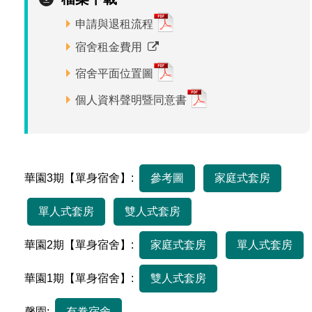
管理局位置
園區土地廠房宿舍出租資訊
廉政反貪、防貪專區
水電供應
Faceb
檔案應用專區
土地規劃
機構及廠商名錄
投資業務
土地及廠房租賃
申請與退租流程
園區課程及獎補助計畫
宿舍租金費用
園區資源再生中心
廉政資訊
園區土地廠房宿舍出租資訊
水電供應
WebMail(新)
檔案應用服務須知
文化藝術
廠商名錄
工商業務
宿舍租金費用
園區參訪申請
園區培訓課程
宿舍平面位置圖
污水處理廠
公職人員及關係人補助交易身分關係公開專區
污水處理廠
園區土地廠房宿舍出租資訊
檔案應用及宣導活動
園區公會資訊
園區生活
公共藝術
通關業務
污水費
科學園區人才培育補助計畫
性平專區
個人資料聲明暨同意書
機關採購廉政平臺
污水處理廠
檔案教育訓練及標竿學習
研究機構
考古遺址
工安管理
創新創業
生活服務
廢棄物清除處理費
新興科技應用計畫
園區廠商採購資訊
檔案管理局相關連結
育成中心
南科新港堂
環保管理
園區宿舍簡介
永續園區
南科AI_ROBOT自造基地
敦親睦鄰經費補助
華園3期【單身宿舍】:
參考圖
家庭式套房
勞資管理
自行車道網
南科創業工坊
企業社會責任
單人式套房
雙人式套房
建築管理
南科實中
永續LOHAS綠色園區
華園2期【單身宿舍】:
家庭式套房
單人式套房
營建管理
人文景觀地圖
生態資產
華園1期【單身宿舍】:
雙人式套房
電子公文交換
「沙崙生態科學園區生態保育協作平台」公開資訊
網站
馨園:
有眷宿舍