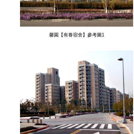
馨園【有眷宿舍】參考圖1