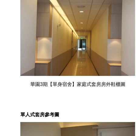
華園3期【單身宿舍】家庭式套房房外鞋櫃圖
單人式套房參考圖