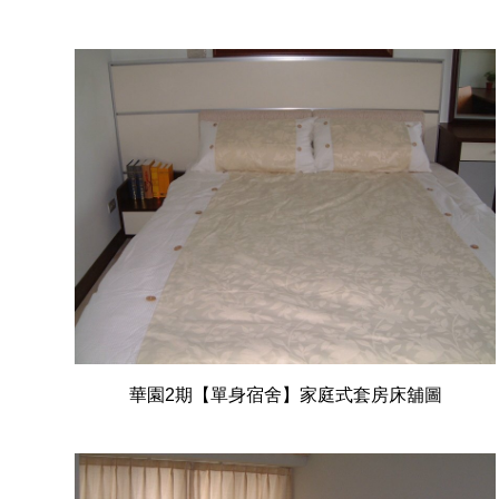
華園2期【單身宿舍】家庭式套房床舖圖