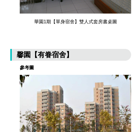
華園1期【單身宿舍】雙人式套房書桌圖
馨園【有眷宿舍】
參考圖