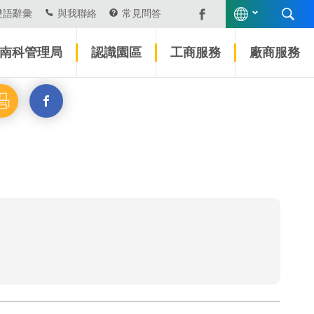
雙語辭彙
與我聯絡
常見問答
南科管理局
認識園區
工商服務
廠商服務
另
開
啟
新
視
窗
_