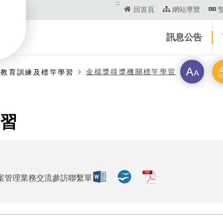
:::
回首頁
網站導覽
訊息公告
字
列
金檔獎得獎機關標竿學習
案教育訓練及標竿學習
級
印
習
案管理業務交流參訪聯繫單