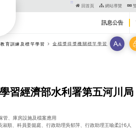
:::
回首頁
網站導覽
訊息公告
字
列
金檔獎得獎機關標竿學習
案教育訓練及標竿學習
級
印
標竿學習經濟部水利署第五河川局
保管、庫房設施及檔案應用
吳淑順、科員姜懿庭、行政助理吳郁萍、行政助理王喻柔計6人