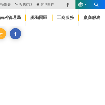
雙語辭彙
與我聯絡
常見問答
南科管理局
認識園區
工商服務
廠商服務
另
開
啟
新
視
窗
_