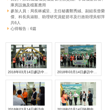
庫房設施及檔案應用
管理局位置
園區土地廠房宿舍出租資訊
廉政反貪、防貪專區
水電供應
Faceb
檔案應用專區
土地規劃
機構及廠商名錄
投資業務
土地及廠房租賃
園區課程及獎補助計畫
參加人員：局長林威呈、主任秘書鄭秀絨、副組長曾榮
傑、科長吳淑順、助理研究員籃碧岑及行政助理吳郁萍
園區資源再生中心
廉政資訊
園區土地廠房宿舍出租資訊
水電供應
WebMail(新)
檔案應用服務須知
文化藝術
廠商名錄
工商業務
宿舍租金費用
園區參訪申請
園區培訓課程
共6人
心得報告：6篇
污水處理廠
公職人員及關係人補助交易身分關係公開專區
污水處理廠
園區土地廠房宿舍出租資訊
檔案應用及宣導活動
園區公會資訊
園區生活
公共藝術
通關業務
污水費
科學園區人才培育補助計畫
性平專區
機關採購廉政平臺
污水處理廠
檔案教育訓練及標竿學習
研究機構
考古遺址
工安管理
創新創業
生活服務
廢棄物清除處理費
新興科技應用計畫
園區廠商採購資訊
檔案管理局相關連結
育成中心
南科新港堂
環保管理
園區宿舍簡介
永續園區
南科AI_ROBOT自造基地
敦親睦鄰經費補助
勞資管理
自行車道網
南科創業工坊
企業社會責任
2018年03月14日參訪中科於地標前大合照
2018年03月14日參訪中科於齊柏林空拍大合照
建築管理
南科實中
永續LOHAS綠色園區
營建管理
人文景觀地圖
生態資產
電子公文交換
「沙崙生態科學園區生態保育協作平台」公開資訊
網站
2018年03月14日參訪中科庫房
2018年03月14日聆聽中科人員解說