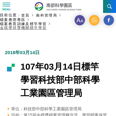
:::
主要內容開始
目前位置：
首頁
南科管理局
:::
訊息公告
檔案應用專區
字
列
另
檔案教育訓練及標竿學習
金檔獎得獎機關標竿學習
級
印
開
南科管理局
最新消息及活動
啟
新聞資料專區
認識園區
發展沿革
新
2018年03月14日
即時新聞澄清專區
首長介紹
設立沿革
工商服務
臺南園區
視
107年03月14日標竿
徵才公告
大事紀
窗
機關組織
局長小檔案
高雄園區
簡介
廠商服務
學習科技部中部科學
_
招標資訊
局長電子信箱
施政主軸
組織法
競爭優勢
橋頭園區
簡介
申請流程及表單
工業園區管理局
分
園區電子看板專區
組織架構
廉政園地
年度工作展望
土地規劃
競爭優勢
新設園區
簡介
相關費用
入區申辦流程
享
單位：科技部中部科學工業園區管理局
組織職掌
國家科學及技術委員會重大政策
水電供應
獲獎記錄
工作職掌與聯絡管道
土地規劃
競爭優勢
交通資訊
申辦案件處理時限
科學園區廠商服務網
園區事業管理費
到
目的：第15屆金檔獎檔案管理務交流、學習檔案保管、