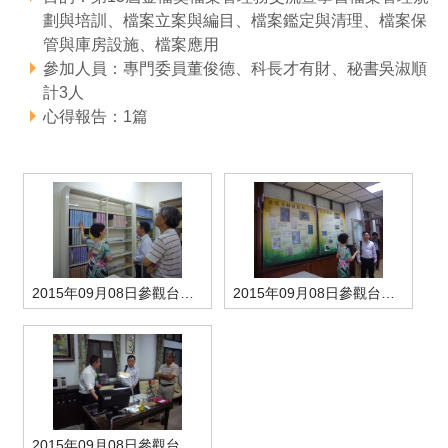
劃與培訓、檔案立案與編目、檔案鑑定與清理、檔案保
管理局位置
園區土地廠房宿舍出租資訊
廉政反貪、防貪專區
水電供應
Faceb
檔案應用專區
土地規劃
機構及廠商名錄
投資業務
土地及廠房租賃
園區課程及獎補助計畫
管與庫房設施、檔案應用
參加人員：專門委員董俊德、科長才有財、秘書吳淑順
園區資源再生中心
廉政資訊
園區土地廠房宿舍出租資訊
水電供應
WebMail(新)
檔案應用服務須知
文化藝術
廠商名錄
工商業務
宿舍租金費用
園區參訪申請
園區培訓課程
計3人
心得報告：1篇
污水處理廠
公職人員及關係人補助交易身分關係公開專區
污水處理廠
園區土地廠房宿舍出租資訊
檔案應用及宣導活動
園區公會資訊
園區生活
公共藝術
通關業務
污水費
科學園區人才培育補助計畫
性平專區
機關採購廉政平臺
污水處理廠
檔案教育訓練及標竿學習
研究機構
考古遺址
工安管理
創新創業
生活服務
廢棄物清除處理費
新興科技應用計畫
園區廠商採購資訊
檔案管理局相關連結
育成中心
南科新港堂
環保管理
園區宿舍簡介
永續園區
南科AI_ROBOT自造基地
敦親睦鄰經費補助
勞資管理
自行車道網
南科創業工坊
企業社會責任
2015年09月08日參觀台南檢察署庫房
2015年09月08日參觀台南檢察署應用展
建築管理
南科實中
永續LOHAS綠色園區
營建管理
人文景觀地圖
生態資產
電子公文交換
「沙崙生態科學園區生態保育協作平台」公開資訊
網站
2015年09月08日參觀台南檢察署檔案應用處所