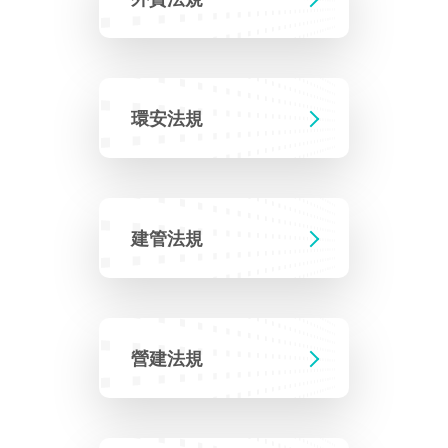
相關費用
Faceb
組織職掌
水電供應
國家科學及技術委員會重大政策
土地規劃
獲獎記錄
工作職掌與聯絡管道
競爭優勢
交通資訊
申辦案件處理時限
科學園區廠商服務網
園區事業管理費
管理局位置
園區土地廠房宿舍出租資訊
水電供應
廉政反貪、防貪專區
土地規劃
檔案應用專區
機構及廠商名錄
投資業務
土地及廠房租賃
園區課程及獎補助計畫
環安法規
園區資源再生中心
園區土地廠房宿舍出租資訊
廉政資訊
水電供應
WebMail(新)
檔案應用服務須知
文化藝術
廠商名錄
工商業務
宿舍租金費用
園區參訪申請
園區培訓課程
污水處理廠
污水處理廠
公職人員及關係人補助交易身分關係公開專區
園區土地廠房宿舍出租資訊
檔案應用及宣導活動
園區公會資訊
通關業務
園區生活
公共藝術
污水費
科學園區人才培育補助計畫
性平專區
建管法規
機關採購廉政平臺
污水處理廠
檔案教育訓練及標竿學習
研究機構
工安管理
考古遺址
廢棄物清除處理費
創新創業
生活服務
新興科技應用計畫
園區廠商採購資訊
檔案管理局相關連結
育成中心
環保管理
南科新港堂
園區宿舍簡介
永續園區
南科AI_ROBOT自造基地
敦親睦鄰經費補助
營建法規
勞資管理
自行車道網
南科創業工坊
企業社會責任