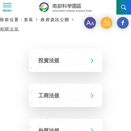
:::
主要內容開始
:::
目前位置：
首頁
政府資訊公開
字
列
另
訊息公告
相關法規
級
印
開
南科管理局
最新消息及活動
啟
新
新聞資料專區
認識園區
發展沿革
投資法規
視
即時新聞澄清專區
首長介紹
設立沿革
工商服務
臺南園區
窗
徵才公告
_
大事紀
機關組織
局長小檔案
高雄園區
簡介
工商法規
廠商服務
分
招標資訊
局長電子信箱
施政主軸
組織法
競爭優勢
橋頭園區
簡介
申請流程及表單
享
園區電子看板專區
組織架構
土地規劃
到
廉政園地
年度工作展望
競爭優勢
新設園區
簡介
外貿法規
入區申辦流程