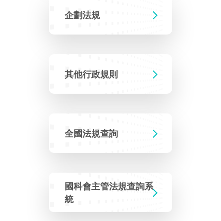
建築管理
南科實中
永續LOHAS綠色園區
企劃法規
營建管理
人文景觀地圖
生態資產
電子公文交換
「沙崙生態科學園區生態保育協作平台」公開資訊
其他行政規則
網站
場地借用
全國法規查詢
國科會主管法規查詢系
統