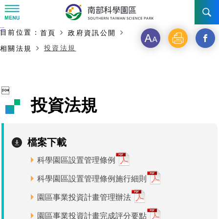
:::
主要內容開始
:::
目前位置：
首頁
政府資訊公開
訊息公告
字
列
另
投資法規
相關法規
級
印
開
南科管理局
最新消息及活動
啟
新聞資料專區
認識園區
發展沿革

新
投資法規
即時新聞澄清專區
首長介紹
設立沿革
工商服務
臺南園區
視
徵才公告
大事紀
窗
機關組織
局長小檔案
高雄園區
簡介
廠商服務
檔案下載
_
招標資訊
局長電子信箱
施政主軸
組織法
科學園區設置管理條例
競爭優勢
橋頭園區
簡介
申請流程及表單
分
科學園區設置管理條例施行細則
園區電子看板專區
組織架構
廉政園地
年度工作展望
土地規劃
競爭優勢
新設園區
簡介
相關費用
入區申辦流程
享
園區事業投資計畫管理辦法
組織職掌
國家科學及技術委員會重大政策
水電供應
獲獎記錄
工作職掌與聯絡管道
土地規劃
競爭優勢
交通資訊
申辦案件處理時限
科學園區廠商服務網
園區事業管理費
到
園區事業投資計畫完成評分要點