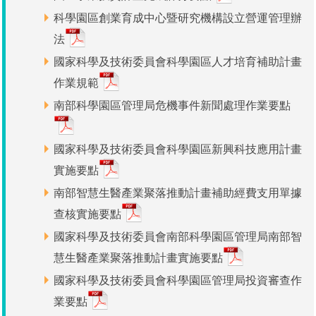
科學園區創業育成中心暨研究機構設立營運管理辦
管理局位置
園區土地廠房宿舍出租資訊
廉政反貪、防貪專區
水電供應
Faceb
檔案應用專區
土地規劃
機構及廠商名錄
投資業務
土地及廠房租賃
園區課程及獎補助計畫
法
園區資源再生中心
廉政資訊
園區土地廠房宿舍出租資訊
水電供應
WebMail(新)
檔案應用服務須知
文化藝術
廠商名錄
工商業務
宿舍租金費用
園區參訪申請
園區培訓課程
國家科學及技術委員會科學園區人才培育補助計畫
作業規範
污水處理廠
公職人員及關係人補助交易身分關係公開專區
污水處理廠
園區土地廠房宿舍出租資訊
檔案應用及宣導活動
園區公會資訊
園區生活
公共藝術
通關業務
污水費
科學園區人才培育補助計畫
性平專區
南部科學園區管理局危機事件新聞處理作業要點
機關採購廉政平臺
污水處理廠
檔案教育訓練及標竿學習
研究機構
考古遺址
工安管理
創新創業
生活服務
廢棄物清除處理費
新興科技應用計畫
園區廠商採購資訊
國家科學及技術委員會科學園區新興科技應用計畫
檔案管理局相關連結
育成中心
南科新港堂
環保管理
園區宿舍簡介
永續園區
南科AI_ROBOT自造基地
敦親睦鄰經費補助
實施要點
南部智慧生醫產業聚落推動計畫補助經費支用單據
勞資管理
自行車道網
南科創業工坊
企業社會責任
查核實施要點
建築管理
南科實中
永續LOHAS綠色園區
國家科學及技術委員會南部科學園區管理局南部智
慧生醫產業聚落推動計畫實施要點
營建管理
人文景觀地圖
生態資產
國家科學及技術委員會科學園區管理局投資審查作
電子公文交換
業要點
「沙崙生態科學園區生態保育協作平台」公開資訊
網站