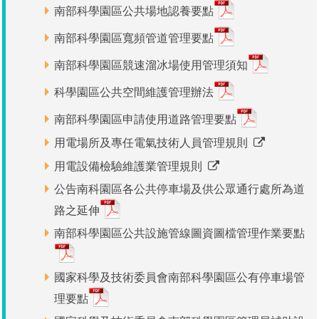
南部科學園區公共場地認養要點
管理局位置
園區土地廠房宿舍出租資訊
廉政反貪、防貪專區
水電供應
Faceb
檔案應用專區
土地規劃
機構及廠商名錄
投資業務
土地及廠房租賃
園區課程及獎補助計畫
南部科學園區寬頻管道管理要點
園區資源再生中心
廉政資訊
園區土地廠房宿舍出租資訊
水電供應
WebMail(新)
檔案應用服務須知
文化藝術
廠商名錄
工商業務
宿舍租金費用
園區參訪申請
園區培訓課程
南部科學園區競速溜冰場使用管理須知
污水處理廠
公職人員及關係人補助交易身分關係公開專區
污水處理廠
園區土地廠房宿舍出租資訊
檔案應用及宣導活動
科學園區公共空間維護管理辦法
園區公會資訊
園區生活
公共藝術
通關業務
污水費
科學園區人才培育補助計畫
性平專區
南部科學園區申請使用道路管理要點
機關採購廉政平臺
污水處理廠
檔案教育訓練及標竿學習
研究機構
考古遺址
工安管理
創新創業
生活服務
廢棄物清除處理費
新興科技應用計畫
園區廠商採購資訊
用電場所及專任電氣技術人員管理規則
檔案管理局相關連結
育成中心
南科新港堂
環保管理
園區宿舍簡介
永續園區
南科AI_ROBOT自造基地
敦親睦鄰經費補助
用電設備檢驗維護業管理規則
公告南科園區各公共停車場及供公眾通行處所為道
勞資管理
自行車道網
南科創業工坊
企業社會責任
路之延伸
建築管理
南部科學園區公共設施管線圖資圖檔管理作業要點
南科實中
永續LOHAS綠色園區
營建管理
人文景觀地圖
生態資產
國家科學及技術委員會南部科學園區公有停車場管
理要點
電子公文交換
「沙崙生態科學園區生態保育協作平台」公開資訊
網站