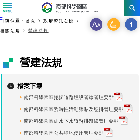
:::
主要內容開始
:::
目前位置：
首頁
政府資訊公開
訊息公告
字
列
另
營建法規
相關法規
級
印
開
南科管理局
最新消息及活動
啟
新聞資料專區
認識園區
發展沿革
營建法規
新
即時新聞澄清專區
首長介紹
設立沿革
工商服務
臺南園區
視
檔案下載
徵才公告
大事紀
窗
機關組織
局長小檔案
高雄園區
簡介
廠商服務
南部科學園區挖掘道路埋設管線管理要點
_
招標資訊
局長電子信箱
施政主軸
組織法
競爭優勢
橋頭園區
簡介
申請流程及表單
南部科學園區臨時性活動張貼及懸掛管理要點
分
園區電子看板專區
組織架構
廉政園地
年度工作展望
土地規劃
競爭優勢
新設園區
簡介
相關費用
入區申辦流程
南部科學園區雨水下水道暫掛纜線管理要點
享
組織職掌
南部科學園區公共場地使用管理要點
國家科學及技術委員會重大政策
水電供應
獲獎記錄
工作職掌與聯絡管道
土地規劃
競爭優勢
交通資訊
申辦案件處理時限
科學園區廠商服務網
園區事業管理費
到