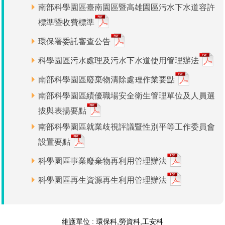
南部科學園區臺南園區暨高雄園區污水下水道容許
管理局位置
園區土地廠房宿舍出租資訊
廉政反貪、防貪專區
水電供應
Faceb
檔案應用專區
土地規劃
機構及廠商名錄
投資業務
土地及廠房租賃
園區課程及獎補助計畫
標準暨收費標準
園區資源再生中心
廉政資訊
園區土地廠房宿舍出租資訊
水電供應
WebMail(新)
檔案應用服務須知
文化藝術
廠商名錄
工商業務
環保署委託審查公告
宿舍租金費用
園區參訪申請
園區培訓課程
科學園區污水處理及污水下水道使用管理辦法
污水處理廠
公職人員及關係人補助交易身分關係公開專區
污水處理廠
園區土地廠房宿舍出租資訊
檔案應用及宣導活動
園區公會資訊
園區生活
公共藝術
通關業務
污水費
科學園區人才培育補助計畫
性平專區
南部科學園區廢棄物清除處理作業要點
機關採購廉政平臺
污水處理廠
檔案教育訓練及標竿學習
研究機構
考古遺址
工安管理
創新創業
生活服務
廢棄物清除處理費
新興科技應用計畫
園區廠商採購資訊
南部科學園區績優職場安全衛生管理單位及人員選
拔與表揚要點
檔案管理局相關連結
育成中心
南科新港堂
環保管理
園區宿舍簡介
永續園區
南科AI_ROBOT自造基地
敦親睦鄰經費補助
南部科學園區就業歧視評議暨性別平等工作委員會
勞資管理
自行車道網
南科創業工坊
企業社會責任
設置要點
科學園區事業廢棄物再利用管理辦法
建築管理
南科實中
永續LOHAS綠色園區
科學園區再生資源再生利用管理辦法
營建管理
人文景觀地圖
生態資產
電子公文交換
「沙崙生態科學園區生態保育協作平台」公開資訊
維護單位 : 環保科,勞資科,工安科
網站