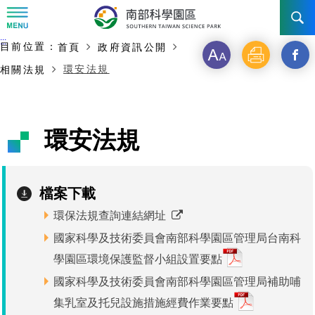
:::
主要內容開始
:::
目前位置：
首頁
政府資訊公開
訊息公告
字
列
另
環安法規
相關法規
級
印
開
南科管理局
最新消息及活動
啟
新聞資料專區
認識園區
發展沿革
環安法規
新
即時新聞澄清專區
首長介紹
設立沿革
工商服務
臺南園區
視
檔案下載
徵才公告
大事紀
窗
機關組織
局長小檔案
高雄園區
簡介
廠商服務
環保法規查詢連結網址
_
招標資訊
局長電子信箱
施政主軸
組織法
競爭優勢
橋頭園區
簡介
申請流程及表單
國家科學及技術委員會南部科學園區管理局台南科
分
學園區環境保護監督小組設置要點
園區電子看板專區
組織架構
廉政園地
年度工作展望
土地規劃
競爭優勢
新設園區
簡介
相關費用
入區申辦流程
享
國家科學及技術委員會南部科學園區管理局補助哺
組織職掌
國家科學及技術委員會重大政策
水電供應
獲獎記錄
工作職掌與聯絡管道
土地規劃
競爭優勢
交通資訊
集乳室及托兒設施措施經費作業要點
申辦案件處理時限
科學園區廠商服務網
園區事業管理費
到