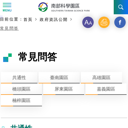
:::
主要內容開始
:::
目前位置：
首頁
政府資訊公開
訊息公告
字
列
另
常見問答
級
印
開
南科管理局
最新消息及活動
啟
新聞資料專區
認識園區
發展沿革
常見問答
新
即時新聞澄清專區
首長介紹
設立沿革
工商服務
臺南園區
視
共通性
臺南園區
高雄園區
徵才公告
大事紀
窗
機關組織
局長小檔案
高雄園區
簡介
廠商服務
橋頭園區
屏東園區
嘉義園區
_
招標資訊
局長電子信箱
施政主軸
組織法
競爭優勢
橋頭園區
簡介
申請流程及表單
楠梓園區
分
園區電子看板專區
組織架構
廉政園地
年度工作展望
土地規劃
競爭優勢
新設園區
簡介
相關費用
入區申辦流程
享
組織職掌
國家科學及技術委員會重大政策
水電供應
獲獎記錄
工作職掌與聯絡管道
土地規劃
競爭優勢
交通資訊
申辦案件處理時限
科學園區廠商服務網
園區事業管理費
到