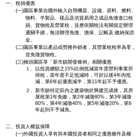
一、稅捐優惠
(一)園區事業自國外輸入自用機器、設備、原料、燃料、
物料、半製品、樣品及供貿易用之成品免徵進口稅
捐、貨物稅及營業稅，並應依關稅法有關規定辦理
通關手續，無須辦理免徵、擔保、記帳及 繳納保證
金。
(二)園區事業以產品或勞務外銷者，其營業稅稅率為零，
並免徵貨物稅。
(三)橋頭園區享「新市鎮開發條例」相關優惠
１、以投資總額之15%比例抵減當年度營利事業所
得稅，當年度不足抵減時，可於以後4年內抵
減，第6年起優惠減半，第11年起不予優惠。
２、新市鎮特定區內之建築物於興建完成後，其房
屋稅第1年免繳，第2年減徵80%，第3年減徵
60%，第4年減徵40%，第5年減徵20%，第6
年起則不予減免。
二、投資人權益保障
(一)外國投資人享有與本國投資者相同之優惠條件及權