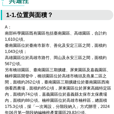
共通性
管理局位置
園區土地廠房宿舍出租資訊
廉政反貪、防貪專區
水電供應
Faceb
檔案應用專區
土地規劃
機構及廠商名錄
投資業務
土地及廠房租賃
園區課程及獎補助計畫
1-1.位置與面積？
園區資源再生中心
廉政資訊
園區土地廠房宿舍出租資訊
水電供應
WebMail(新)
檔案應用服務須知
文化藝術
廠商名錄
工商業務
宿舍租金費用
園區參訪申請
園區培訓課程
A：
污水處理廠
公職人員及關係人補助交易身分關係公開專區
污水處理廠
園區土地廠房宿舍出租資訊
檔案應用及宣導活動
南部科學園區既有園區包括臺南園區、高雄園區，合計約
園區公會資訊
園區生活
公共藝術
通關業務
污水費
科學園區人才培育補助計畫
性平專區
1,610公頃。
機關採購廉政平臺
污水處理廠
檔案教育訓練及標竿學習
臺南園區位於臺南市新市、善化及安定三區之間，面積約
研究機構
考古遺址
工安管理
創新創業
生活服務
廢棄物清除處理費
新興科技應用計畫
園區廠商採購資訊
1,043公頃；
高雄園區位於高雄市路竹、岡山及永安三區之間，面積約
檔案管理局相關連結
育成中心
南科新港堂
環保管理
園區宿舍簡介
永續園區
南科AI_ROBOT自造基地
敦親睦鄰經費補助
567公頃。
另有橋頭園區、臺南園區三期擴建、屏東園區及嘉義園區、
勞資管理
自行車道網
南科創業工坊
企業社會責任
楠梓園區開發中，橋頭園區位於高雄市橋頭及燕巢二區之
間，面積約262公頃，臺南園區三期擴建位於臺南園區西南
建築管理
南科實中
永續LOHAS綠色園區
側看西農場，面積約85公頃，屏東園區位於屏東高鐵特定區
內，面積約74公頃，嘉義園區位於嘉義縣太保市太保農場
營建管理
人文景觀地圖
生態資產
內，面積約88公頃。楠梓園區位於高雄市楠梓區，總面積
175.3公頃，採「一次籌設，分階段納入」方式辦理，2024
電子公文交換
「沙崙生態科學園區生態保育協作平台」公開資訊
年06月第一階段納編楠梓產業園區29.83公頃。
網站