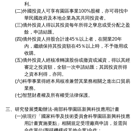
利。
(二)外國投資人可享有園區事業100%股權，亦可尋找中
華民國政府及本地企業為其共同投資者。
(三)僑外投資人得以其投資每年所得之孳息或受分配之盈
餘，申請結匯。
(四)僑外投資人持股合計達45％以上者，在開業20年
內，繼續保持其投資額在45％以上時，不予徵用或
收購。
(五)僑外投資人經核准轉讓股份或撤資或減資，得以其經
審定之投資額，全額一次申請結匯；其因投資所得
之資本利得，亦同。
(六)科學事業得經本局核准兼營其業務相關之進出口貿易
業務。
(七)智慧財產權及所有權受法律保護。
三、研究發展獎勵辦法-南部科學園區新興科技應用計畫
(一)依現行「國家科學及技術委員會科學園區新興科技應
用計畫實施要點」相關規定受理廠商申請，並需與
合作單位(學研機構或其他企業)合作：