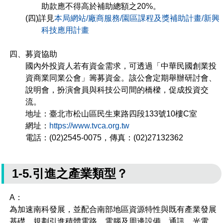
助款應不得高於補助總額之20%。
(四)詳見
本局網站/廠商服務/園區課程及獎補助計畫/新興
科技應用計畫
四、募資協助
國內外投資人若有資金需求，可透過「中華民國創業投
資商業同業公會」籌募資金。該公會定期舉辦研討會、
說明會，扮演會員與科技公司間的橋樑，促成投資交
流。
地址：臺北市松山區民生東路四段133號10樓C室
網址：
https://www.tvca.org.tw
電話：(02)2545-0075，傳真：(02)27132362
1-5.引進之產業類型？
A：
為加速南科發展，並配合南部地區資源特性與既有產業發展
基礎，規劃引進積體電路、電腦及周邊設備、通訊、光電、