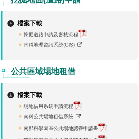
管理局位置
園區土地廠房宿舍出租資訊
廉政反貪、防貪專區
水電供應
Faceb
檔案應用專區
土地規劃
機構及廠商名錄
投資業務
土地及廠房租賃
園區課程及獎補助計畫
檔案下載
園區資源再生中心
廉政資訊
園區土地廠房宿舍出租資訊
水電供應
WebMail(新)
檔案應用服務須知
文化藝術
廠商名錄
工商業務
宿舍租金費用
園區參訪申請
園區培訓課程
挖掘道路申請及審核流程
污水處理廠
公職人員及關係人補助交易身分關係公開專區
污水處理廠
園區土地廠房宿舍出租資訊
檔案應用及宣導活動
園區公會資訊
園區生活
公共藝術
通關業務
污水費
科學園區人才培育補助計畫
性平專區
南科地理資訊系統(GIS)
機關採購廉政平臺
污水處理廠
檔案教育訓練及標竿學習
研究機構
考古遺址
工安管理
創新創業
生活服務
廢棄物清除處理費
新興科技應用計畫
園區廠商採購資訊
公共區域場地租借
檔案管理局相關連結
育成中心
南科新港堂
環保管理
園區宿舍簡介
永續園區
南科AI_ROBOT自造基地
敦親睦鄰經費補助
勞資管理
自行車道網
南科創業工坊
企業社會責任
檔案下載
建築管理
南科實中
永續LOHAS綠色園區
場地借用系統申請流程
南科公共場地租借系統
營建管理
人文景觀地圖
生態資產
南部科學園區公共場地認養申請書
電子公文交換
「沙崙生態科學園區生態保育協作平台」公開資訊
網站