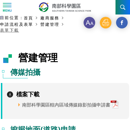
:::
主要內容開始
:::
目前位置：
首頁
廠商服務
訊息公告
字
列
另
申請流程及表單
營建管理
表單下載
級
印
開
南科管理局
最新消息及活動
啟
新聞資料專區
認識園區
發展沿革
營建管理
新
即時新聞澄清專區
首長介紹
設立沿革
工商服務
臺南園區
視
傳媒拍攝
徵才公告
大事紀
窗
機關組織
局長小檔案
高雄園區
簡介
廠商服務
_
檔案下載
招標資訊
局長電子信箱
施政主軸
組織法
競爭優勢
橋頭園區
簡介
申請流程及表單
分
南部科學園區轄內區域傳媒錄影拍攝申請書
園區電子看板專區
組織架構
廉政園地
年度工作展望
土地規劃
競爭優勢
新設園區
簡介
相關費用
入區申辦流程
享
組織職掌
國家科學及技術委員會重大政策
水電供應
獲獎記錄
工作職掌與聯絡管道
土地規劃
競爭優勢
交通資訊
申辦案件處理時限
科學園區廠商服務網
園區事業管理費
到
挖掘地面(道路)申請