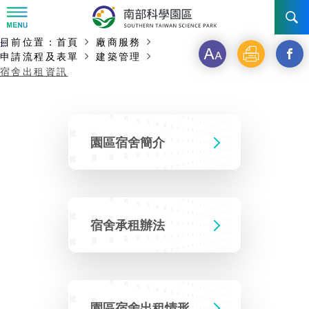
:::
主要內容開始
目前位置：
首頁
廠商服務
:::
字
列
另
訊息公告
申請流程及表單
建築管理
宿舍出租資訊
級
印
開
南科管理局
最新消息及活動
啟
新
新聞資料專區
認識園區
發展沿革
園區宿舍簡介
視
即時新聞澄清專區
首長介紹
設立沿革
工商服務
臺南園區
窗
徵才公告
_
大事紀
機關組織
局長小檔案
高雄園區
簡介
宿舍承租辦法
廠商服務
分
招標資訊
局長電子信箱
施政主軸
組織法
競爭優勢
橋頭園區
簡介
申請流程及表單
享
園區電子看板專區
組織架構
土地規劃
到
廉政園地
年度工作展望
競爭優勢
新設園區
簡介
園區宿舍出租情形
入區申辦流程