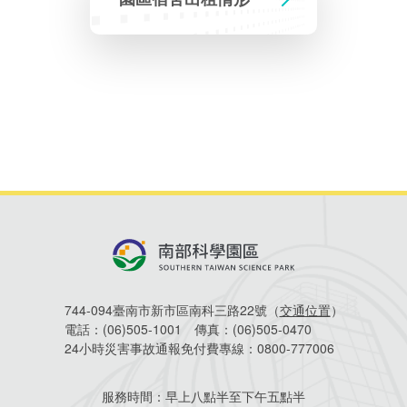
相關費用
Faceb
組織職掌
水電供應
國家科學及技術委員會重大政策
土地規劃
獲獎記錄
工作職掌與聯絡管道
競爭優勢
交通資訊
申辦案件處理時限
科學園區廠商服務網
園區事業管理費
管理局位置
園區土地廠房宿舍出租資訊
水電供應
廉政反貪、防貪專區
土地規劃
檔案應用專區
機構及廠商名錄
投資業務
土地及廠房租賃
園區課程及獎補助計畫
園區資源再生中心
園區土地廠房宿舍出租資訊
廉政資訊
水電供應
WebMail(新)
檔案應用服務須知
文化藝術
廠商名錄
工商業務
宿舍租金費用
園區參訪申請
園區培訓課程
污水處理廠
污水處理廠
公職人員及關係人補助交易身分關係公開專區
園區土地廠房宿舍出租資訊
檔案應用及宣導活動
園區公會資訊
通關業務
園區生活
公共藝術
污水費
科學園區人才培育補助計畫
性平專區
機關採購廉政平臺
污水處理廠
檔案教育訓練及標竿學習
研究機構
工安管理
考古遺址
廢棄物清除處理費
創新創業
生活服務
新興科技應用計畫
園區廠商採購資訊
檔案管理局相關連結
育成中心
環保管理
南科新港堂
744-094臺南市新市區南科三路22號（
交通位置
）
園區宿舍簡介
永續園區
南科AI_ROBOT自造基地
敦親睦鄰經費補助
電話：
(06)505-1001
傳真：
(06)505-0470
24小時災害事故通報免付費專線：
0800-777006
勞資管理
自行車道網
南科創業工坊
企業社會責任
服務時間：
早上八點半至下午五點半