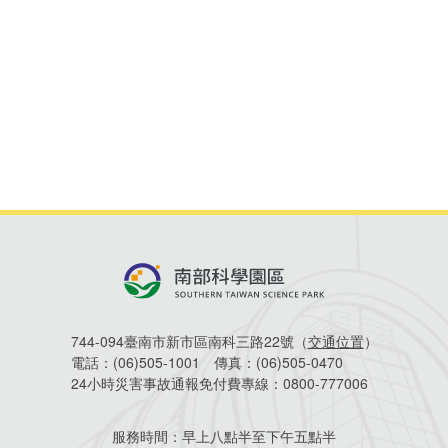
相關費用
Faceb
組織職掌
水電供應
國家科學及技術委員會重大政策
土地規劃
獲獎記錄
工作職掌與聯絡管道
競爭優勢
交通資訊
申辦案件處理時限
科學園區廠商服務網
園區事業管理費
管理局位置
園區土地廠房宿舍出租資訊
水電供應
廉政反貪、防貪專區
土地規劃
檔案應用專區
機構及廠商名錄
投資業務
土地及廠房租賃
園區課程及獎補助計畫
園區資源再生中心
園區土地廠房宿舍出租資訊
廉政資訊
水電供應
WebMail(新)
檔案應用服務須知
文化藝術
廠商名錄
工商業務
宿舍租金費用
園區參訪申請
園區培訓課程
污水處理廠
污水處理廠
公職人員及關係人補助交易身分關係公開專區
園區土地廠房宿舍出租資訊
檔案應用及宣導活動
園區公會資訊
通關業務
園區生活
公共藝術
污水費
科學園區人才培育補助計畫
性平專區
機關採購廉政平臺
污水處理廠
檔案教育訓練及標竿學習
研究機構
工安管理
考古遺址
廢棄物清除處理費
創新創業
生活服務
新興科技應用計畫
園區廠商採購資訊
檔案管理局相關連結
育成中心
環保管理
南科新港堂
744-094臺南市新市區南科三路22號（
交通位置
）
園區宿舍簡介
永續園區
南科AI_ROBOT自造基地
敦親睦鄰經費補助
電話：
(06)505-1001
傳真：
(06)505-0470
24小時災害事故通報免付費專線：
0800-777006
勞資管理
自行車道網
南科創業工坊
企業社會責任
服務時間：
早上八點半至下午五點半