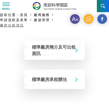
:::
主要內容開始
目前位置：
首頁
廠商服務
:::
字
列
另
訊息公告
申請流程及表單
建築管理
廠房出租資訊
級
印
開
南科管理局
最新消息及活動
啟
標準廠房簡介及可出租
新
新聞資料專區
認識園區
發展沿革
資訊
視
即時新聞澄清專區
首長介紹
設立沿革
工商服務
臺南園區
窗
徵才公告
_
大事紀
機關組織
局長小檔案
高雄園區
簡介
標準廠房承租辦法
廠商服務
分
招標資訊
局長電子信箱
施政主軸
組織法
競爭優勢
橋頭園區
簡介
申請流程及表單
享
園區電子看板專區
組織架構
土地規劃
到
廉政園地
年度工作展望
競爭優勢
新設園區
簡介
入區申辦流程