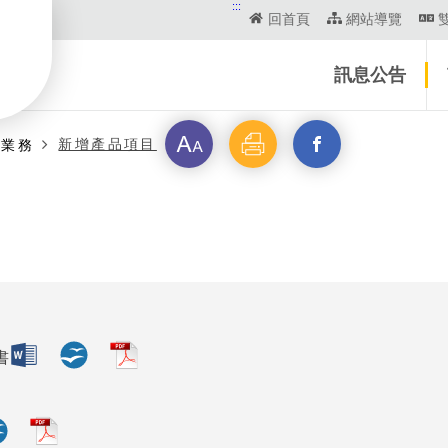
:::
回首頁
網站導覽
訊息公告
字
列
另
新增產品項目
資業務
級
印
開
啟
新
視
書
窗
_