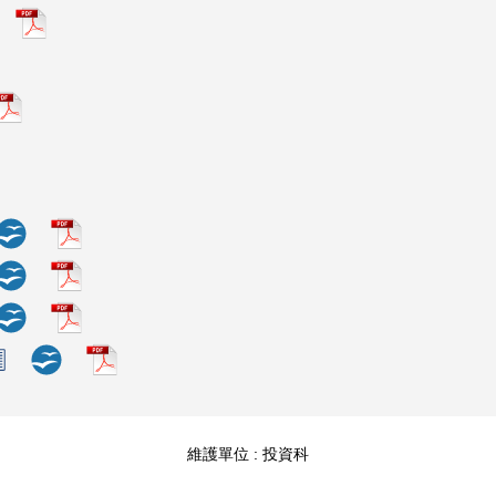
分
享
到
Facebook
維護單位 : 投資科