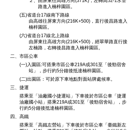
２、由屏東往高雄方向(371K)，左轉高52-1水管
路進入楠梓園區。
(五)省道台17線南下路線
由高雄往屏東方向(216K+500)，直行後昌路進入
楠梓園區。
(六)省道台17線北上路線
由屏東往高雄方向(216K+500)，經翠華路直行接
左楠路，右轉後昌路進入楠梓園區。
二、市區公車
(一)入園區:可搭乘市區公車219A或301至「後勁宿舍
站」，步行約5分鐘後抵達楠梓園區。
(二)出園區：可於原下車地點對面站牌處候車。
三、捷運
搭乘至「油廠國小捷運站」下車後於市區公車「捷運
油廠國小站」搭乘219A或301至「後勁宿舍站」，步
行約5分鐘後抵達楠梓園區。
四、高鐵
搭乘至「高鐵左營站」下車後於市區公車「臺鐵新左