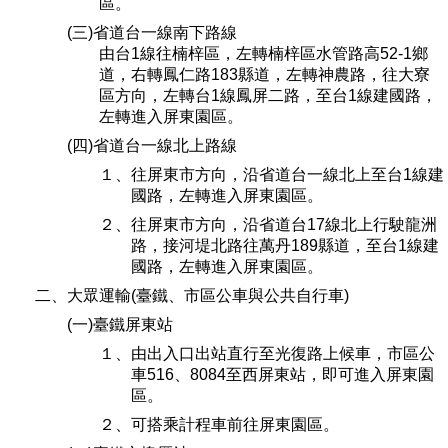
區。
場地借用
(三)省道台一線南下路線
由台1線往楠梓區，左轉楠梓區水管路高52-1鄉
道，右轉鳳仁路183縣道，左轉神農路，往大寮
區方向，左轉台1線鳳屏二路，至台1線建國路，
左轉進入屏東園區。
(四)省道台一線北上路線
１、往屏東市方向，沿省道台一線北上至台1線建
國路，左轉進入屏東園區。
２、往屏東市方向，沿省道台17線北上行駛龍洲
路，接河堤北路往萬丹189縣道，至台1線建
國路，左轉進入屏東園區。
二、大眾運輸(臺鐵、市區公車與公共自行車)
(一)臺鐵屏東站
１、由出入口出站直行至光復路上候車，市區公
車516、8084至西屏東站，即可進入屏東園
區。
２、可搭乘計程車前往屏東園區。