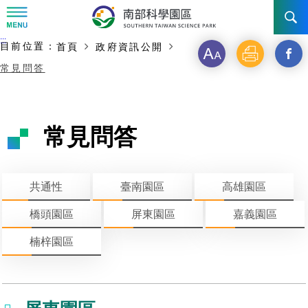
:::
主要內容開始
:::
目前位置：
首頁
政府資訊公開
訊息公告
字
列
另
常見問答
級
印
開
南科管理局
最新消息及活動
啟
新聞資料專區
認識園區
發展沿革
常見問答
新
即時新聞澄清專區
首長介紹
設立沿革
工商服務
臺南園區
視
共通性
臺南園區
高雄園區
徵才公告
大事紀
窗
機關組織
局長小檔案
高雄園區
簡介
廠商服務
橋頭園區
屏東園區
嘉義園區
_
招標資訊
局長電子信箱
施政主軸
組織法
競爭優勢
橋頭園區
簡介
申請流程及表單
楠梓園區
分
園區電子看板專區
組織架構
廉政園地
年度工作展望
土地規劃
競爭優勢
新設園區
簡介
相關費用
入區申辦流程
享
組織職掌
國家科學及技術委員會重大政策
水電供應
獲獎記錄
工作職掌與聯絡管道
土地規劃
競爭優勢
交通資訊
申辦案件處理時限
科學園區廠商服務網
園區事業管理費
到