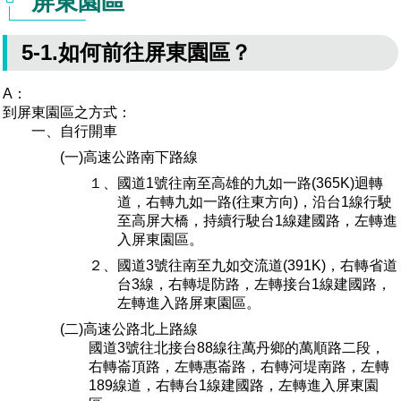
屏東園區
管理局位置
園區土地廠房宿舍出租資訊
廉政反貪、防貪專區
水電供應
Faceb
檔案應用專區
土地規劃
機構及廠商名錄
投資業務
土地及廠房租賃
園區課程及獎補助計畫
5-1.如何前往屏東園區？
園區資源再生中心
廉政資訊
園區土地廠房宿舍出租資訊
水電供應
WebMail(新)
檔案應用服務須知
文化藝術
廠商名錄
工商業務
宿舍租金費用
園區參訪申請
園區培訓課程
A：
到屏東園區之方式：
污水處理廠
公職人員及關係人補助交易身分關係公開專區
污水處理廠
園區土地廠房宿舍出租資訊
檔案應用及宣導活動
園區公會資訊
園區生活
公共藝術
通關業務
污水費
科學園區人才培育補助計畫
性平專區
一、自行開車
機關採購廉政平臺
(一)高速公路南下路線
污水處理廠
檔案教育訓練及標竿學習
研究機構
考古遺址
工安管理
創新創業
生活服務
廢棄物清除處理費
新興科技應用計畫
園區廠商採購資訊
１、國道1號往南至高雄的九如一路(365K)迴轉
道，右轉九如一路(往東方向)，沿台1線行駛
檔案管理局相關連結
育成中心
南科新港堂
環保管理
園區宿舍簡介
永續園區
南科AI_ROBOT自造基地
敦親睦鄰經費補助
至高屏大橋，持續行駛台1線建國路，左轉進
入屏東園區。
勞資管理
自行車道網
南科創業工坊
企業社會責任
２、國道3號往南至九如交流道(391K)，右轉省道
台3線，右轉堤防路，左轉接台1線建國路，
建築管理
南科實中
永續LOHAS綠色園區
左轉進入路屏東園區。
(二)高速公路北上路線
營建管理
人文景觀地圖
生態資產
國道3號往北接台88線往萬丹鄉的萬順路二段，
右轉崙頂路，左轉惠崙路，右轉河堤南路，左轉
電子公文交換
「沙崙生態科學園區生態保育協作平台」公開資訊
189線道，右轉台1線建國路，左轉進入屏東園
網站