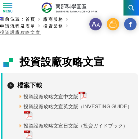
:::
主要內容開始
:::
目前位置：
首頁
廠商服務
訊息公告
字
列
另
申請流程及表單
投資業務
投資設廠攻略文宣
級
印
開
南科管理局
最新消息及活動
啟
新聞資料專區
認識園區
發展沿革
投資設廠攻略文宣
新
即時新聞澄清專區
首長介紹
設立沿革
工商服務
臺南園區
視
檔案下載
徵才公告
大事紀
窗
機關組織
局長小檔案
高雄園區
簡介
廠商服務
投資設廠攻略文宣中文版
_
招標資訊
局長電子信箱
施政主軸
組織法
競爭優勢
橋頭園區
簡介
申請流程及表單
投資設廠攻略文宣英文版（INVESTING GUIDE）
分
園區電子看板專區
組織架構
廉政園地
年度工作展望
土地規劃
競爭優勢
新設園區
簡介
相關費用
入區申辦流程
享
投資設廠攻略文宣日文版（投資ガイドブック）
組織職掌
國家科學及技術委員會重大政策
水電供應
獲獎記錄
工作職掌與聯絡管道
土地規劃
競爭優勢
交通資訊
申辦案件處理時限
科學園區廠商服務網
園區事業管理費
到