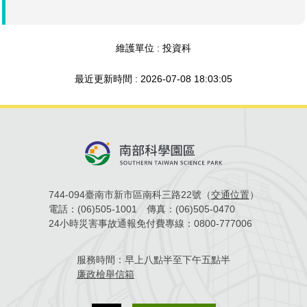
管理局位置
園區土地廠房宿舍出租資訊
廉政反貪、防貪專區
水電供應
Faceb
檔案應用專區
土地規劃
機構及廠商名錄
投資業務
土地及廠房租賃
園區課程及獎補助計畫
維護單位 : 投資科
園區資源再生中心
廉政資訊
園區土地廠房宿舍出租資訊
水電供應
WebMail(新)
檔案應用服務須知
文化藝術
廠商名錄
工商業務
宿舍租金費用
園區參訪申請
園區培訓課程
最近更新時間 : 2026-07-08 18:03:05
污水處理廠
公職人員及關係人補助交易身分關係公開專區
污水處理廠
園區土地廠房宿舍出租資訊
檔案應用及宣導活動
園區公會資訊
園區生活
公共藝術
通關業務
污水費
科學園區人才培育補助計畫
性平專區
機關採購廉政平臺
污水處理廠
檔案教育訓練及標竿學習
研究機構
考古遺址
工安管理
創新創業
生活服務
廢棄物清除處理費
新興科技應用計畫
園區廠商採購資訊
檔案管理局相關連結
育成中心
南科新港堂
環保管理
園區宿舍簡介
永續園區
南科AI_ROBOT自造基地
敦親睦鄰經費補助
勞資管理
自行車道網
南科創業工坊
企業社會責任
744-094臺南市新市區南科三路22號（
交通位置
）
電話：
(06)505-1001
傳真：
(06)505-0470
24小時災害事故通報免付費專線：
0800-777006
建築管理
南科實中
永續LOHAS綠色園區
營建管理
人文景觀地圖
生態資產
服務時間：
早上八點半至下午五點半
廉政檢舉信箱
電子公文交換
「沙崙生態科學園區生態保育協作平台」公開資訊
網站