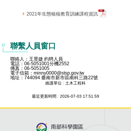
管理局位置
園區土地廠房宿舍出租資訊
廉政反貪、防貪專區
水電供應
Faceb
檔案應用專區
土地規劃
機構及廠商名錄
投資業務
土地及廠房租賃
園區課程及獎補助計畫
2021年生態檢核教育訓練課程資訊
園區資源再生中心
廉政資訊
園區土地廠房宿舍出租資訊
水電供應
WebMail(新)
檔案應用服務須知
文化藝術
廠商名錄
工商業務
宿舍租金費用
園區參訪申請
園區培訓課程
污水處理廠
公職人員及關係人補助交易身分關係公開專區
污水處理廠
園區土地廠房宿舍出租資訊
檔案應用及宣導活動
園區公會資訊
園區生活
公共藝術
通關業務
污水費
科學園區人才培育補助計畫
性平專區
聯繫人員窗口
機關採購廉政平臺
污水處理廠
檔案教育訓練及標竿學習
研究機構
考古遺址
工安管理
創新創業
生活服務
廢棄物清除處理費
新興科技應用計畫
園區廠商採購資訊
聯絡人：王昱婕 約聘人員
電話：06-5051001分機2552
檔案管理局相關連結
育成中心
南科新港堂
環保管理
園區宿舍簡介
永續園區
南科AI_ROBOT自造基地
敦親睦鄰經費補助
傳真：06-5051005
電子信箱：minny0000@stsp.gov.tw
地址：744094 臺南市新市區南科三路22號
勞資管理
自行車道網
南科創業工坊
企業社會責任
維護單位 : 土木工程科
建築管理
南科實中
最近更新時間 : 2026-07-03 17:51:59
永續LOHAS綠色園區
營建管理
人文景觀地圖
生態資產
電子公文交換
「沙崙生態科學園區生態保育協作平台」公開資訊
網站