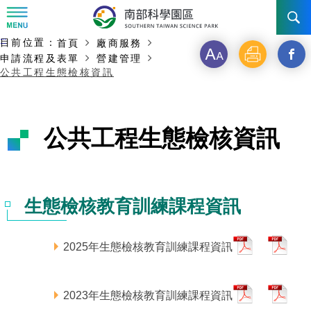
:::
主要內容開始
:::
目前位置：
首頁
廠商服務
訊息公告
字
列
另
申請流程及表單
營建管理
公共工程生態檢核資訊
級
印
開
南科管理局
最新消息及活動
啟
新聞資料專區
認識園區
發展沿革
公共工程生態檢核資訊
新
即時新聞澄清專區
首長介紹
設立沿革
工商服務
臺南園區
視
徵才公告
大事紀
窗
機關組織
局長小檔案
高雄園區
簡介
廠商服務
生態檢核教育訓練課程資訊
_
招標資訊
局長電子信箱
施政主軸
組織法
競爭優勢
橋頭園區
簡介
申請流程及表單
*
2025年生態檢核教育訓練課程資訊
分
園區電子看板專區
組織架構
廉政園地
年度工作展望
土地規劃
競爭優勢
新設園區
簡介
相關費用
入區申辦流程
享
*
組織職掌
2023年生態檢核教育訓練課程資訊
國家科學及技術委員會重大政策
水電供應
獲獎記錄
工作職掌與聯絡管道
土地規劃
競爭優勢
交通資訊
申辦案件處理時限
科學園區廠商服務網
園區事業管理費
到