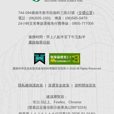
場地借用
744-094臺南市新市區南科三路22號（
交通位置
）
電話：
(06)505-1001
傳真：
(06)505-0470
24小時災害事故通報免付費專線：
0800-777006
服務時間：
早上八點半至下午五點半
廉政檢舉信箱
國家科學及技術委員會南部科學園區管理局 © 2018 All Rights Reserved.
隱私權保護政策
|
資通安全政策
|
資料開放宣告
建議瀏覽器：
IE11.0以上、Firefox、Chrome
(螢幕設定最佳顯示效果為1280*1024)
您是第
位訪客(自
2026-01-01起)