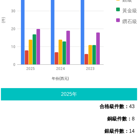
管理局位置
園區土地廠房宿舍出租資訊
廉政反貪、防貪專區
水電供應
Faceb
檔案應用專區
土地規劃
機構及廠商名錄
黃金級
投資業務
土地及廠房租賃
園區課程及獎補助計畫
30
(件)
鑽石級
園區資源再生中心
廉政資訊
園區土地廠房宿舍出租資訊
水電供應
WebMail(新)
檔案應用服務須知
文化藝術
廠商名錄
工商業務
宿舍租金費用
園區參訪申請
園區培訓課程
20
污水處理廠
公職人員及關係人補助交易身分關係公開專區
污水處理廠
園區土地廠房宿舍出租資訊
檔案應用及宣導活動
園區公會資訊
園區生活
公共藝術
通關業務
污水費
科學園區人才培育補助計畫
性平專區
10
機關採購廉政平臺
污水處理廠
檔案教育訓練及標竿學習
研究機構
考古遺址
工安管理
創新創業
生活服務
廢棄物清除處理費
新興科技應用計畫
園區廠商採購資訊
0
2025
2024
2023
檔案管理局相關連結
育成中心
南科新港堂
環保管理
園區宿舍簡介
永續園區
南科AI_ROBOT自造基地
敦親睦鄰經費補助
年份(西元)
勞資管理
自行車道網
南科創業工坊
企業社會責任
2025年
建築管理
南科實中
永續LOHAS綠色園區
43
營建管理
人文景觀地圖
生態資產
8
電子公文交換
14
「沙崙生態科學園區生態保育協作平台」公開資訊
網站