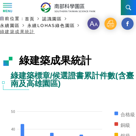
:::
主要內容開始
:::
目前位置：
首頁
認識園區
訊息公告
字
列
另
永續園區
永續LOHAS綠色園區
綠建築成果統計
級
印
開
南科管理局
最新消息及活動
啟
新聞資料專區
認識園區
發展沿革
綠建築成果統計
新
即時新聞澄清專區
首長介紹
設立沿革
工商服務
臺南園區
視
綠建築標章/候選證書累計件數(含臺
南及高雄園區)
徵才公告
大事紀
窗
機關組織
局長小檔案
高雄園區
簡介
廠商服務
_
招標資訊
局長電子信箱
施政主軸
組織法
競爭優勢
橋頭園區
簡介
申請流程及表單
分
50
園區電子看板專區
合格級
組織架構
廉政園地
年度工作展望
土地規劃
競爭優勢
新設園區
簡介
相關費用
入區申辦流程
享
銅級
組織職掌
國家科學及技術委員會重大政策
水電供應
40
獲獎記錄
工作職掌與聯絡管道
土地規劃
競爭優勢
交通資訊
申辦案件處理時限
科學園區廠商服務網
園區事業管理費
到
銀級