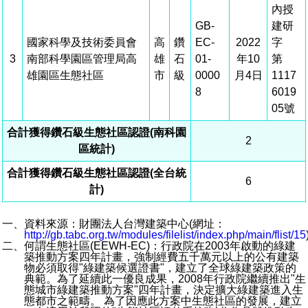
內授
場地借用
GB-
建研
國家科學及技術委員會
高
鑽
EC-
2022
字
3
南部科學園區管理局高
雄
石
01-
年10
第
雄園區生態社區
市
級
0000
月4日
1117
8
6019
05號
合計獲得鑽石級生態社區認證(南科園
2
區統計)
合計獲得鑽石級生態社區認證(全台統
6
計)
一、資料來源：財團法人台灣建築中心(網址：
http://gb.tabc.org.tw/modules/filelist/index.php/main/flist/15
二、何謂生態社區(EEWH-EC)：行政院在2003年啟動的綠建
築推動方案四年計畫，強制經費五千萬元以上的公有建築
物必須取得"綠建築候選證書"，建立了全球綠建築政策的
典範。為了延續此一優良成果，2008年行政院繼續推出"生
態城市綠建築推動方案"四年計畫，決定擴大綠建築進入生
態都市之範疇。 為了因應此方案中生態社區的發展，建立