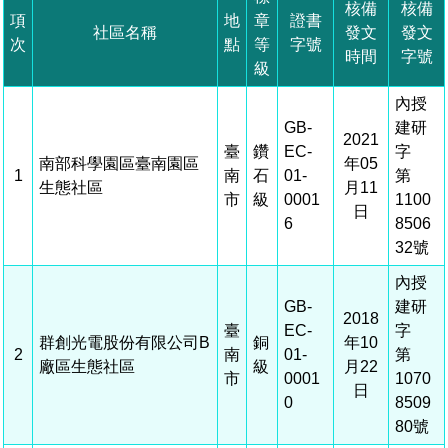
核備
核備
項
地
章
證書
管理局位置
園區土地廠房宿舍出租資訊
廉政反貪、防貪專區
水電供應
Faceb
檔案應用專區
土地規劃
機構及廠商名錄
社區名稱
發文
發文
投資業務
土地及廠房租賃
園區課程及獎補助計畫
次
點
等
字號
時間
字號
級
園區資源再生中心
廉政資訊
園區土地廠房宿舍出租資訊
水電供應
WebMail(新)
檔案應用服務須知
文化藝術
廠商名錄
工商業務
宿舍租金費用
園區參訪申請
園區培訓課程
內授
污水處理廠
公職人員及關係人補助交易身分關係公開專區
污水處理廠
園區土地廠房宿舍出租資訊
GB-
建研
檔案應用及宣導活動
園區公會資訊
園區生活
公共藝術
通關業務
污水費
科學園區人才培育補助計畫
性平專區
2021
臺
鑽
EC-
字
南部科學園區臺南園區
年05
1
機關採購廉政平臺
南
石
01-
第
污水處理廠
檔案教育訓練及標竿學習
研究機構
考古遺址
工安管理
創新創業
生活服務
廢棄物清除處理費
新興科技應用計畫
園區廠商採購資訊
生態社區
月11
市
級
0001
1100
日
6
8506
檔案管理局相關連結
育成中心
南科新港堂
環保管理
園區宿舍簡介
永續園區
南科AI_ROBOT自造基地
敦親睦鄰經費補助
32號
勞資管理
自行車道網
南科創業工坊
企業社會責任
內授
GB-
建研
2018
建築管理
南科實中
永續LOHAS綠色園區
臺
EC-
字
群創光電股份有限公司B
銅
年10
2
南
01-
第
廠區生態社區
級
月22
營建管理
人文景觀地圖
市
0001
1070
生態資產
日
0
8509
電子公文交換
80號
「沙崙生態科學園區生態保育協作平台」公開資訊
網站