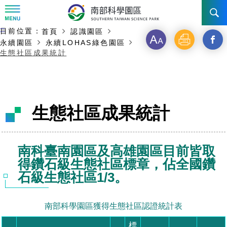
:::
主要內容開始
:::
目前位置：
首頁
認識園區
訊息公告
字
列
另
永續園區
永續LOHAS綠色園區
生態社區成果統計
級
印
開
南科管理局
最新消息及活動
啟
新聞資料專區
認識園區
發展沿革
新
生態社區成果統計
即時新聞澄清專區
首長介紹
設立沿革
工商服務
臺南園區
視
徵才公告
大事紀
窗
機關組織
局長小檔案
高雄園區
簡介
廠商服務
南科臺南園區及高雄園區目前皆取
_
得鑽石級生態社區標章，佔全國鑽
招標資訊
局長電子信箱
施政主軸
組織法
競爭優勢
橋頭園區
簡介
申請流程及表單
石級生態社區1/3。
分
園區電子看板專區
組織架構
廉政園地
年度工作展望
土地規劃
競爭優勢
新設園區
簡介
相關費用
入區申辦流程
享
南部科學園區獲得生態社區認證統計表
組織職掌
國家科學及技術委員會重大政策
水電供應
獲獎記錄
工作職掌與聯絡管道
土地規劃
競爭優勢
交通資訊
申辦案件處理時限
科學園區廠商服務網
園區事業管理費
到
標