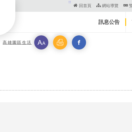
:::
回首頁
網站導覽
訊息公告
字
列
另
高雄園區生活
級
印
開
啟
新
視
窗
_