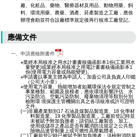
廠、化粧品、藥物、醫療器材及用品、動物用藥、飼
管理局位置
園區土地廠房宿舍出租資訊
廉政反貪、防貪專區
水電供應
Faceb
檔案應用專區
土地規劃
機構及廠商名錄
投資業務
土地及廠房租賃
園區課程及獎補助計畫
料、環境用藥、農藥、酒產、菸產製造之工廠，應俟
辦理會勘並符合設廠標準規定後再行核准工廠登記。
園區資源再生中心
廉政資訊
園區土地廠房宿舍出租資訊
水電供應
WebMail(新)
檔案應用服務須知
文化藝術
廠商名錄
工商業務
宿舍租金費用
園區參訪申請
園區培訓課程
應備文件
污水處理廠
公職人員及關係人補助交易身分關係公開專區
污水處理廠
園區土地廠房宿舍出租資訊
檔案應用及宣導活動
園區公會資訊
園區生活
公共藝術
通關業務
污水費
科學園區人才培育補助計畫
性平專區
一、申請應檢附書件
機關採購廉政平臺
污水處理廠
檔案教育訓練及標竿學習
研究機構
考古遺址
工安管理
創新創業
生活服務
廢棄物清除處理費
新興科技應用計畫
園區廠商採購資訊
※業經本局核准之用水計畫書核備函影本1份(工業用水
量變更)或業經本局核准之用電計畫書核備函影本1
檔案管理局相關連結
育成中心
南科新港堂
環保管理
園區宿舍簡介
永續園區
南科AI_ROBOT自造基地
敦親睦鄰經費補助
份(使用電力容量或熱能變更)。
※申請書以事業主體為申請人，加蓋公司及負責人印鑑
（公司大小章）。
勞資管理
自行車道網
南科創業工坊
企業社會責任
※使用電力容量、熱能增加者如屬環保法令規定管制之
事業種類、範圍及規模者，應依環境影響評估、水
污染防治、空氣污染防制、廢棄物清理等類別分別
建築管理
南科實中
永續LOHAS綠色園區
檢附環 境保護主管機關出具之各項核准或許可證明
文件。
(一)非屬產業類別17 石油及煤製品製造業、18 化學材
營建管理
人文景觀地圖
生態資產
料製造業、19 化學製品製造業，工廠前登記時並
未被賦予附加負擔者：請切結工廠製造、加工、
使用或儲存之產品是否有屬消防法規定之公共危
電子公文交換
險物品達管制量上或可燃性高壓氣體者。
「沙崙生態科學園區生態保育協作平台」公開資訊
(二)工廠前登記時已被賦予附加負擔者：須檢附消防單
網站