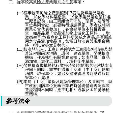
二、從事較高風險之產業類別之注意事項：
(一)從事較高風險之產業類別17石油及煤製品製造
業、18化學材料製造業、19化學製品製造業核准
工廠登記前，由工商組會同消防、環保、建管等
單位共同會勘（必要時得邀請專家、學者或相關
產業公會代表參加），各會勘單位本於權責審
查；如產品屬「食品添加物上游化工原料」，增
邀衛生單位(審查化工原料所製成之產品,是否屬准
用之食品添加物品項，如當日無法參與現場會勘
時，得以會簽意見替代)。
(二)核准登記時，工商組將確認之工廠登記申請書及製
造流程圖函送消防、環保、建管單位、勞動檢查
機構，作為執行有關業務參據；如產品屬「食品
添加物上游化工原料」，增列衛生單位。
(三)勞動檢查機構於執行業務時發現營運現況與製造流
程圖不同時，將主動通報工商組（由工商組轉知
消防、環保單位，如涉及建築管理者時應通報建
管單位）處理。
(四)本局（工商、環保及建築管理單位）及直轄市、縣
市政府消防單位於執行業務時發現營運現況與製
造流程圖不同時，應主動相互通報及函知勞動檢
查機構。
參考法令