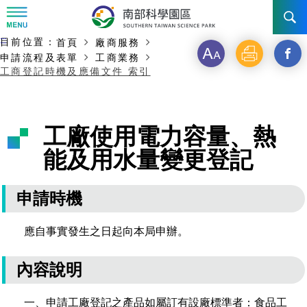
:::
主要內容開始
:::
目前位置：
首頁
廠商服務
訊息公告
字
列
另
申請流程及表單
工商業務
工商登記時機及應備文件 索引
級
印
開
南科管理局
最新消息及活動
啟
新聞資料專區
認識園區
發展沿革
工廠使用電力容量、熱
新
能及用水量變更登記
即時新聞澄清專區
首長介紹
設立沿革
工商服務
臺南園區
視
徵才公告
大事紀
窗
機關組織
局長小檔案
高雄園區
簡介
廠商服務
申請時機
_
招標資訊
局長電子信箱
施政主軸
組織法
競爭優勢
橋頭園區
簡介
申請流程及表單
應自事實發生之日起向本局申辦。
分
園區電子看板專區
組織架構
廉政園地
年度工作展望
土地規劃
競爭優勢
新設園區
簡介
相關費用
入區申辦流程
內容說明
享
組織職掌
國家科學及技術委員會重大政策
水電供應
獲獎記錄
工作職掌與聯絡管道
土地規劃
競爭優勢
交通資訊
申辦案件處理時限
科學園區廠商服務網
園區事業管理費
到
一、申請工廠登記之產品如屬訂有設廠標準者：食品工