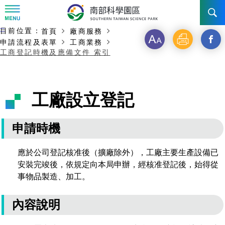
:::
主要內容開始
:::
目前位置：
首頁
廠商服務
訊息公告
字
列
另
申請流程及表單
工商業務
工商登記時機及應備文件 索引
級
印
開
南科管理局
最新消息及活動
啟
新聞資料專區
認識園區
發展沿革
工廠設立登記
新
即時新聞澄清專區
首長介紹
設立沿革
工商服務
臺南園區
視
申請時機
徵才公告
大事紀
窗
機關組織
局長小檔案
高雄園區
簡介
廠商服務
應於公司登記核准後（擴廠除外），工廠主要生產設備已
_
招標資訊
局長電子信箱
安裝完竣後，依規定向本局申辦，經核准登記後，始得從
施政主軸
組織法
競爭優勢
橋頭園區
簡介
申請流程及表單
事物品製造、加工。
分
園區電子看板專區
組織架構
廉政園地
年度工作展望
土地規劃
競爭優勢
新設園區
簡介
相關費用
入區申辦流程
享
內容說明
組織職掌
國家科學及技術委員會重大政策
水電供應
獲獎記錄
工作職掌與聯絡管道
土地規劃
競爭優勢
交通資訊
申辦案件處理時限
科學園區廠商服務網
園區事業管理費
到