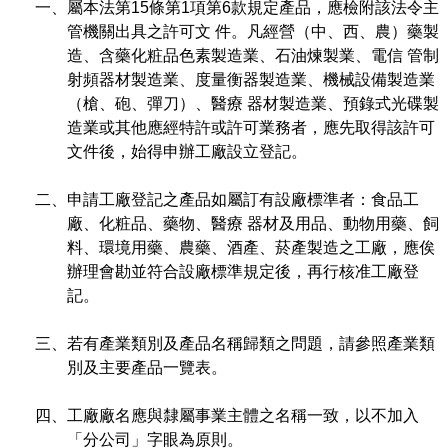
一、屬本法第15條第1項第6款規定產品，應檢附該法令主
管理局位置
園區土地廠房宿舍出租資訊
廉政反貪、防貪專區
水電供應
Faceb
檔案應用專區
土地規劃
機構及廠商名錄
管機關出具之許可文 件。凡經營（中、西、農）藥製
投資業務
土地及廠房租賃
園區課程及獎補助計畫
造、含藥化粧品色素製造業、石油煉製業、電信 管制
園區資源再生中心
廉政資訊
園區土地廠房宿舍出租資訊
水電供應
WebMail(新)
檔案應用服務須知
射頻器材製造業、度量衡器製造業、機械設備製造業
文化藝術
廠商名錄
工商業務
宿舍租金費用
園區參訪申請
園區培訓課程
（槍、砲、彈刀）、醫療 器材製造業、預錄式光碟製
污水處理廠
公職人員及關係人補助交易身分關係公開專區
污水處理廠
園區土地廠房宿舍出租資訊
造業或其他應經特許或許可業務者，應先取得該許可
檔案應用及宣導活動
園區公會資訊
園區生活
公共藝術
通關業務
污水費
科學園區人才培育補助計畫
性平專區
文件後，始得申辦工廠設立登記。
機關採購廉政平臺
污水處理廠
檔案教育訓練及標竿學習
研究機構
考古遺址
工安管理
創新創業
生活服務
廢棄物清除處理費
新興科技應用計畫
園區廠商採購資訊
二、申請工廠登記之產品如屬訂有設廠標準者：食品工
廠、化粧品、藥物、醫療 器材及用品、動物用藥、飼
檔案管理局相關連結
育成中心
南科新港堂
環保管理
園區宿舍簡介
永續園區
南科AI_ROBOT自造基地
敦親睦鄰經費補助
料、環境用藥、農藥、酒產、菸產製造之工廠，應俟
辦理會勘並符合設廠標準規定後，再行核准工廠登
勞資管理
自行車道網
南科創業工坊
企業社會責任
記。
建築管理
南科實中
永續LOHAS綠色園區
三、若有產業類別及產品名稱歸類之問題，請參照產業類
別及主要產品一覽表。
營建管理
人文景觀地圖
生態資產
四、工廠廠名應與隸屬事業主體之名稱一致，以不加入
電子公文交換
「沙崙生態科學園區生態保育協作平台」公開資訊
「分公司」字眼為原則。
網站