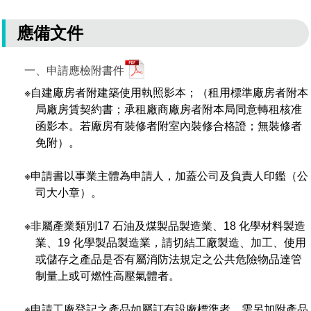
場地借用
應備文件
一、申請應檢附書件
※自建廠房者附建築使用執照影本；（租用標準廠房者附本
局廠房賃契約書；承租廠商廠房者附本局同意轉租核准
函影本。若廠房有裝修者附室內裝修合格證；無裝修者
免附）。
※申請書以事業主體為申請人，加蓋公司及負責人印鑑（公
司大小章）。
※非屬產業類別17 石油及煤製品製造業、18 化學材料製造
業、19 化學製品製造業，請切結工廠製造、加工、使用
或儲存之產品是否有屬消防法規定之公共危險物品達管
制量上或可燃性高壓氣體者。
※申請工廠登記之產品如屬訂有設廠標準者，需另加附產品