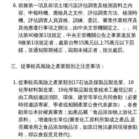
前條第一項及前項土壤污染評估調查及檢測資料之內
容、申報時機、應檢具之文件、評估調查方法、檢測時
機、評估調查人員資格、訓練、委託、審查作業程序及
其他應遵行事項之辦法，由中央主管機關定之。」。同
法第40條第1項規定，中央主管機關公告之事業違反第
9條第1項規定者，處新台幣15萬元以上75萬元以下罰
鍰，並通知限期補正，屆期未補正者，按次處罰。
三、從事較高風險之產業類別之注意事項：
從事較高風險之產業類別17石油及煤製品製造業、18
化學材料製造業、19化學製品製造業核准工廠登記前，
由工商組邀請消防、環保、建管等單位共同會勘（必要
時得邀請專家、學者或相關產業公會代表參加），各會
勘單位本於權責審查；如產品屬「食品添加物上游化工
原料」，增邀衛生單位(審查化工原料所製成之產品,是
否屬准用之食品添加物品項，如當日無法參與現場會勘
時，得以會簽意見替代)。