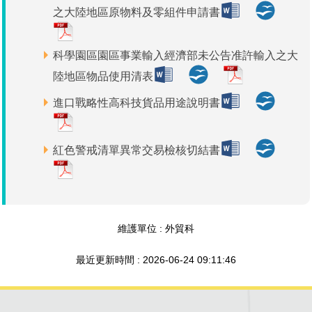
之大陸地區原物料及零組件申請書
管理局位置
園區土地廠房宿舍出租資訊
廉政反貪、防貪專區
水電供應
Faceb
檔案應用專區
土地規劃
機構及廠商名錄
投資業務
土地及廠房租賃
園區課程及獎補助計畫
園區資源再生中心
廉政資訊
園區土地廠房宿舍出租資訊
水電供應
WebMail(新)
檔案應用服務須知
科學園區園區事業輸入經濟部未公告准許輸入之大
文化藝術
廠商名錄
工商業務
宿舍租金費用
園區參訪申請
園區培訓課程
陸地區物品使用清表
污水處理廠
公職人員及關係人補助交易身分關係公開專區
污水處理廠
園區土地廠房宿舍出租資訊
檔案應用及宣導活動
園區公會資訊
園區生活
公共藝術
通關業務
污水費
科學園區人才培育補助計畫
性平專區
進口戰略性高科技貨品用途說明書
機關採購廉政平臺
污水處理廠
檔案教育訓練及標竿學習
研究機構
考古遺址
工安管理
創新創業
生活服務
廢棄物清除處理費
新興科技應用計畫
園區廠商採購資訊
紅色警戒清單異常交易檢核切結書
檔案管理局相關連結
育成中心
南科新港堂
環保管理
園區宿舍簡介
永續園區
南科AI_ROBOT自造基地
敦親睦鄰經費補助
勞資管理
自行車道網
南科創業工坊
企業社會責任
建築管理
南科實中
維護單位 : 外貿科
永續LOHAS綠色園區
最近更新時間 : 2026-06-24 09:11:46
營建管理
人文景觀地圖
生態資產
電子公文交換
「沙崙生態科學園區生態保育協作平台」公開資訊
網站