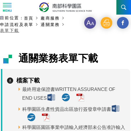
:::
主要內容開始
:::
目前位置：
首頁
廠商服務
訊息公告
字
列
另
申請流程及表單
通關業務
表單下載
級
印
開
南科管理局
最新消息及活動
啟
新聞資料專區
認識園區
發展沿革
通關業務表單下載
新
即時新聞澄清專區
首長介紹
設立沿革
工商服務
臺南園區
視
檔案下載
徵才公告
大事紀
窗
機關組織
局長小檔案
高雄園區
簡介
廠商服務
最終用途保證書WRITTEN ASSURANCE OF
_
招標資訊
局長電子信箱
施政主軸
組織法
競爭優勢
橋頭園區
簡介
申請流程及表單
END USES
分
科學園區生產性貨品出區放行簽發章申請書
園區電子看板專區
組織架構
廉政園地
年度工作展望
土地規劃
競爭優勢
新設園區
簡介
相關費用
入區申辦流程
享
組織職掌
國家科學及技術委員會重大政策
水電供應
獲獎記錄
工作職掌與聯絡管道
土地規劃
競爭優勢
交通資訊
申辦案件處理時限
科學園區廠商服務網
園區事業管理費
科學園區園區事業申請輸入經濟部未公告准許輸入
到