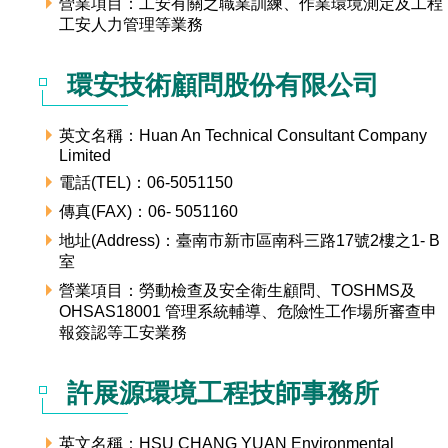
營業項目：工安有關之職業訓練、作業環境測定及工程
工安人力管理等業務
管理局位置
園區土地廠房宿舍出租資訊
廉政反貪、防貪專區
水電供應
Facebook
檔案應用專區
土地規劃
機構及廠商名錄
投資業務
土地及廠房租賃
園區課程及獎補助計畫
園區資源再生中心
廉政資訊
園區土地廠房宿舍出租資訊
水電供應
環安技術顧問股份有限公司
WebMail(新)
檔案應用服務須知
文化藝術
廠商名錄
工商業務
宿舍租金費用
園區參訪申請
園區培訓課程
污水處理廠
公職人員及關係人補助交易身分關係公開專區
污水處理廠
園區土地廠房宿舍出租資訊
檔案應用及宣導活動
園區公會資訊
園區生活
公共藝術
通關業務
污水費
科學園區人才培育補助計畫
性平專區
英文名稱：Huan An Technical Consultant Company
Limited
機關採購廉政平臺
污水處理廠
檔案教育訓練及標竿學習
研究機構
考古遺址
工安管理
創新創業
生活服務
廢棄物清除處理費
電話(TEL)：06-5051150
新興科技應用計畫
園區廠商採購資訊
傳真(FAX)：06- 5051160
檔案管理局相關連結
育成中心
南科新港堂
環保管理
園區宿舍簡介
永續園區
南科AI_ROBOT自造基地
敦親睦鄰經費補助
地址(Address)：臺南市新市區南科三路17號2樓之1- B
室
勞資管理
自行車道網
南科創業工坊
企業社會責任
營業項目：勞動檢查及安全衛生顧問、TOSHMS及
OHSAS18001 管理系統輔導、危險性工作場所審查申
建築管理
南科實中
永續LOHAS綠色園區
報簽認等工安業務
營建管理
人文景觀地圖
生態資產
許展源環境工程技師事務所
電子公文交換
「沙崙生態科學園區生態保育協作平台」公開資訊
英文名稱：HSU CHANG YUAN Environmental
網站