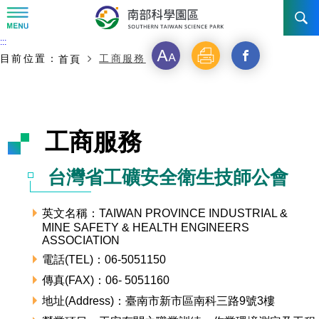
:::
主要內容開始
:::
訊息公告
字
列
另
目前位置：
工商服務
首頁
級
印
開
南科管理局
最新消息及活動
啟
新聞資料專區
認識園區
發展沿革
工商服務
新
即時新聞澄清專區
首長介紹
設立沿革
工商服務
臺南園區
視
台灣省工礦安全衛生技師公會
徵才公告
大事紀
窗
機關組織
局長小檔案
高雄園區
簡介
廠商服務
英文名稱：TAIWAN PROVINCE INDUSTRIAL &
_
MINE SAFETY & HEALTH ENGINEERS
招標資訊
局長電子信箱
施政主軸
組織法
競爭優勢
橋頭園區
簡介
申請流程及表單
ASSOCIATION
分
電話(TEL)：06-5051150
園區電子看板專區
組織架構
廉政園地
年度工作展望
土地規劃
競爭優勢
新設園區
簡介
相關費用
入區申辦流程
傳真(FAX)：06- 5051160
享
地址(Address)：臺南市新市區南科三路9號3樓
組織職掌
國家科學及技術委員會重大政策
水電供應
獲獎記錄
工作職掌與聯絡管道
土地規劃
競爭優勢
交通資訊
申辦案件處理時限
科學園區廠商服務網
園區事業管理費
到