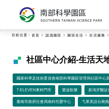
:::
主要內容開始
:::
目前位置：
首頁
認識園區
園區生活
生活服務
社區中心介紹-生活天
國家科學及技術委員會南部科學園區管理局社區中心
7-ELEVEN東科門市
愛波飲樂
新鴻牙醫診
臺南市政府社會局南科托嬰中心
弋果美語台南南