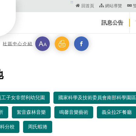
:::
回首頁
網站導覽
訊息公告
字
列
另
社區中心介紹
級
印
開
地
啟
新
員工子女非營利幼兒園
國家科學及技術委員會南部科學園區
視
所
絮音森林音樂
鳴馨音樂藝術
義朵拉2F餐廳
窗
科分校
周氏蝦捲
_