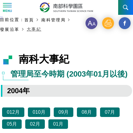
:::
主要內容開始
:::
目前位置：
首頁
南科管理局
訊息公告
字
列
另
大事紀
發展沿革
級
印
開
南科管理局
最新消息及活動
啟
新聞資料專區
認識園區
發展沿革
南科大事紀
新
即時新聞澄清專區
首長介紹
設立沿革
工商服務
臺南園區
視
管理局至今時期 (2003年01月以後)
徵才公告
大事紀
窗
機關組織
局長小檔案
高雄園區
簡介
廠商服務
2004年
_
招標資訊
局長電子信箱
施政主軸
組織法
競爭優勢
橋頭園區
簡介
申請流程及表單
分
園區電子看板專區
組織架構
012月
廉政園地
年度工作展望
土地規劃
010月
09月
08月
07月
競爭優勢
新設園區
簡介
相關費用
入區申辦流程
享
05月
02月
01月
組織職掌
國家科學及技術委員會重大政策
水電供應
獲獎記錄
工作職掌與聯絡管道
土地規劃
競爭優勢
交通資訊
申辦案件處理時限
科學園區廠商服務網
園區事業管理費
到