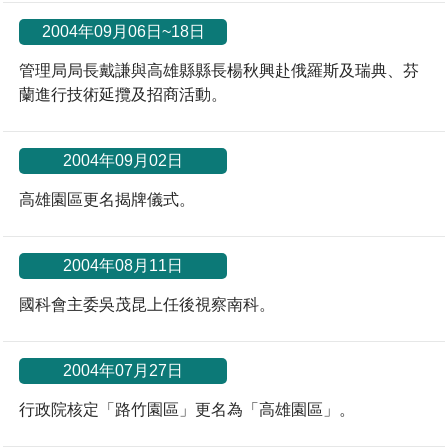
場地借用
2004年09月06日~18日
管理局局長戴謙與高雄縣縣長楊秋興赴俄羅斯及瑞典、芬
蘭進行技術延攬及招商活動。
2004年09月02日
高雄園區更名揭牌儀式。
2004年08月11日
國科會主委吳茂昆上任後視察南科。
2004年07月27日
行政院核定「路竹園區」更名為「高雄園區」。