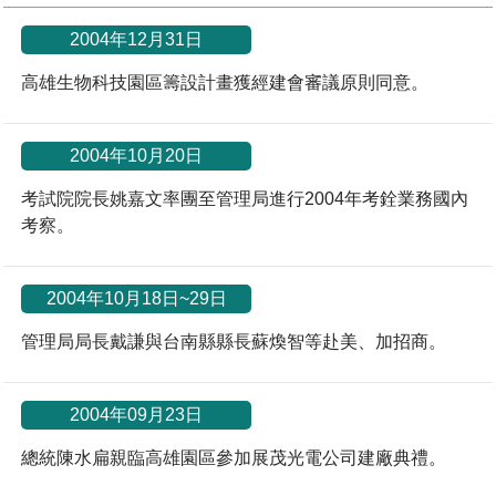
管理局位置
園區土地廠房宿舍出租資訊
廉政反貪、防貪專區
水電供應
Faceb
檔案應用專區
土地規劃
機構及廠商名錄
投資業務
土地及廠房租賃
園區課程及獎補助計畫
2004年12月31日
高雄生物科技園區籌設計畫獲經建會審議原則同意。
園區資源再生中心
廉政資訊
園區土地廠房宿舍出租資訊
水電供應
WebMail(新)
檔案應用服務須知
文化藝術
廠商名錄
工商業務
宿舍租金費用
園區參訪申請
園區培訓課程
污水處理廠
公職人員及關係人補助交易身分關係公開專區
污水處理廠
園區土地廠房宿舍出租資訊
檔案應用及宣導活動
園區公會資訊
園區生活
公共藝術
通關業務
污水費
科學園區人才培育補助計畫
性平專區
2004年10月20日
機關採購廉政平臺
污水處理廠
檔案教育訓練及標竿學習
考試院院長姚嘉文率團至管理局進行2004年考銓業務國內
研究機構
考古遺址
工安管理
創新創業
生活服務
廢棄物清除處理費
新興科技應用計畫
園區廠商採購資訊
考察。
檔案管理局相關連結
育成中心
南科新港堂
環保管理
園區宿舍簡介
永續園區
南科AI_ROBOT自造基地
敦親睦鄰經費補助
2004年10月18日~29日
勞資管理
自行車道網
南科創業工坊
企業社會責任
管理局局長戴謙與台南縣縣長蘇煥智等赴美、加招商。
建築管理
南科實中
永續LOHAS綠色園區
2004年09月23日
營建管理
人文景觀地圖
生態資產
總統陳水扁親臨高雄園區參加展茂光電公司建廠典禮。
電子公文交換
「沙崙生態科學園區生態保育協作平台」公開資訊
網站