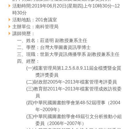
活動時間:2019年06月20日(星期四)上午10時30分~12
管理局位置
園區土地廠房宿舍出租資訊
廉政反貪、防貪專區
水電供應
Faceb
檔案應用專區
土地規劃
機構及廠商名錄
投資業務
土地及廠房租賃
園區課程及獎補助計畫
時30分
活動地點：201會議室
園區資源再生中心
廉政資訊
園區土地廠房宿舍出租資訊
水電供應
WebMail(新)
檔案應用服務須知
文化藝術
廠商名錄
工商業務
宿舍租金費用
園區參訪申請
園區培訓課程
主辦單位：南科管理局
講師簡歷：
污水處理廠
公職人員及關係人補助交易身分關係公開專區
污水處理廠
園區土地廠房宿舍出租資訊
檔案應用及宣導活動
園區公會資訊
園區生活
公共藝術
通關業務
污水費
科學園區人才培育補助計畫
性平專區
一、姓名：莊道明 副教授兼系主任
二、學歷：台灣大學圖書資訊學博士
機關採購廉政平臺
污水處理廠
檔案教育訓練及標竿學習
研究機構
考古遺址
工安管理
創新創業
生活服務
廢棄物清除處理費
新興科技應用計畫
園區廠商採購資訊
三、現職：世新大學資訊傳播學系 副教授兼系主任
四、經歷：
檔案管理局相關連結
育成中心
南科新港堂
環保管理
園區宿舍簡介
永續園區
南科AI_ROBOT自造基地
敦親睦鄰經費補助
(一)檔案管理局第1.2.5.6.8.9.11屆金檔獎暨金質
獎評獎委員
勞資管理
自行車道網
南科創業工坊
企業社會責任
(二)財政部2005年~2013年檔案管理考評委員
(三)教育部2011年~2013年檔案管理成效訪視委
建築管理
南科實中
永續LOHAS綠色園區
員
(四)中華民國圖書館學會第48-52屆理事（2004
營建管理
人文景觀地圖
生態資產
年~2009年）
(五)中華民國圖書館學會49屆引文分析推動小組
電子公文交換
「沙崙生態科學園區生態保育協作平台」公開資訊
委員（2006年~2007年）
網站