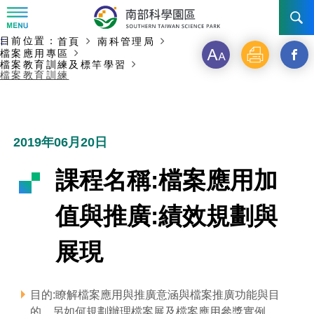
:::
主要內容開始
目前位置：
首頁
南科管理局
:::
訊息公告
檔案應用專區
字
列
另
檔案教育訓練及標竿學習
檔案教育訓練
級
印
開
南科管理局
最新消息及活動
啟
新聞資料專區
認識園區
發展沿革
新
2019年06月20日
即時新聞澄清專區
首長介紹
設立沿革
工商服務
臺南園區
視
課程名稱:檔案應用加
徵才公告
大事紀
窗
機關組織
局長小檔案
高雄園區
簡介
廠商服務
值與推廣:績效規劃與
_
招標資訊
局長電子信箱
施政主軸
組織法
競爭優勢
橋頭園區
簡介
申請流程及表單
展現
分
園區電子看板專區
組織架構
廉政園地
年度工作展望
土地規劃
競爭優勢
新設園區
簡介
相關費用
入區申辦流程
享
目的:瞭解檔案應用與推廣意涵與檔案推廣功能與目
組織職掌
國家科學及技術委員會重大政策
水電供應
獲獎記錄
工作職掌與聯絡管道
土地規劃
競爭優勢
交通資訊
申辦案件處理時限
科學園區廠商服務網
園區事業管理費
到
的，另如何規劃辦理檔案展及檔案應用參獎實例。