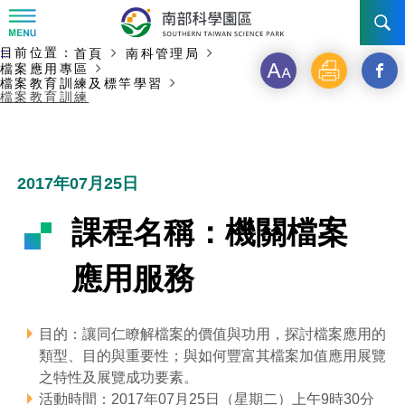
:::
主要內容開始
目前位置：
首頁
南科管理局
:::
訊息公告
檔案應用專區
字
列
另
檔案教育訓練及標竿學習
檔案教育訓練
級
印
開
南科管理局
最新消息及活動
啟
新聞資料專區
認識園區
發展沿革
新
2017年07月25日
即時新聞澄清專區
首長介紹
設立沿革
工商服務
臺南園區
視
課程名稱：機關檔案
徵才公告
大事紀
窗
機關組織
局長小檔案
高雄園區
簡介
廠商服務
應用服務
_
招標資訊
局長電子信箱
施政主軸
組織法
競爭優勢
橋頭園區
簡介
申請流程及表單
分
目的：讓同仁瞭解檔案的價值與功用，探討檔案應用的
園區電子看板專區
組織架構
廉政園地
年度工作展望
土地規劃
競爭優勢
新設園區
簡介
相關費用
入區申辦流程
類型、目的與重要性；與如何豐富其檔案加值應用展覽
享
之特性及展覽成功要素。
組織職掌
國家科學及技術委員會重大政策
水電供應
獲獎記錄
工作職掌與聯絡管道
土地規劃
競爭優勢
交通資訊
申辦案件處理時限
科學園區廠商服務網
園區事業管理費
到
活動時間：2017年07月25日（星期二）上午9時30分