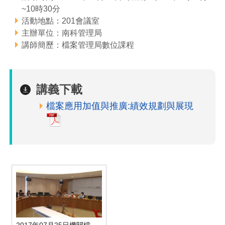
~10時30分
管理局位置
園區土地廠房宿舍出租資訊
廉政反貪、防貪專區
水電供應
Faceb
檔案應用專區
土地規劃
機構及廠商名錄
投資業務
土地及廠房租賃
園區課程及獎補助計畫
活動地點：201會議室
主辦單位：南科管理局
園區資源再生中心
廉政資訊
園區土地廠房宿舍出租資訊
水電供應
WebMail(新)
檔案應用服務須知
文化藝術
廠商名錄
工商業務
宿舍租金費用
園區參訪申請
園區培訓課程
講師簡歷：檔案管理局數位課程
污水處理廠
公職人員及關係人補助交易身分關係公開專區
污水處理廠
園區土地廠房宿舍出租資訊
檔案應用及宣導活動
園區公會資訊
園區生活
公共藝術
通關業務
污水費
科學園區人才培育補助計畫
性平專區
講義下載
機關採購廉政平臺
污水處理廠
檔案教育訓練及標竿學習
研究機構
考古遺址
工安管理
創新創業
生活服務
廢棄物清除處理費
新興科技應用計畫
園區廠商採購資訊
檔案應用加值與推廣:績效規劃與展現
檔案管理局相關連結
育成中心
南科新港堂
環保管理
園區宿舍簡介
永續園區
南科AI_ROBOT自造基地
敦親睦鄰經費補助
勞資管理
自行車道網
南科創業工坊
企業社會責任
建築管理
南科實中
永續LOHAS綠色園區
營建管理
人文景觀地圖
生態資產
電子公文交換
「沙崙生態科學園區生態保育協作平台」公開資訊
網站