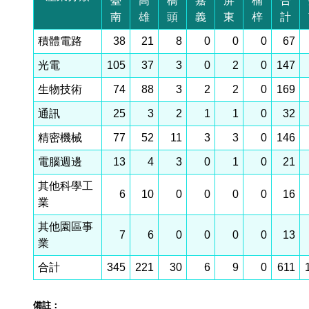
臺
高
橋
嘉
屏
楠
合
南
雄
頭
義
東
梓
計
積體電路
38
21
8
0
0
0
67
光電
105
37
3
0
2
0
147
生物技術
74
88
3
2
2
0
169
通訊
25
3
2
1
1
0
32
精密機械
77
52
11
3
3
0
146
電腦週邊
13
4
3
0
1
0
21
其他科學工
6
10
0
0
0
0
16
業
其他園區事
7
6
0
0
0
0
13
業
合計
345
221
30
6
9
0
611
備註：