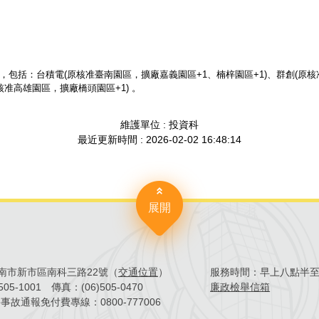
包括：台積電(原核准臺南園區，擴廠嘉義園區+1、楠梓園區+1)、群創(原核
核准高雄園區，擴廠橋頭園區+1) 。
維護單位 : 投資科
最近更新時間 : 2026-02-02 16:48:14
展開
4臺南市新市區南科三路22號（
交通位置
）
服務時間：
早上八點半
)505-1001
傳真：
(06)505-0470
廉政檢舉信箱
害事故通報免付費專線：
0800-777006