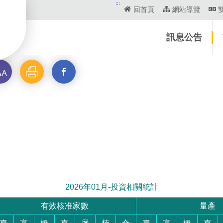
:::
回首頁
網站導覽
訊息公告
列
分
印
享
2026年01月-投資相關統計
有效核准家數
量產