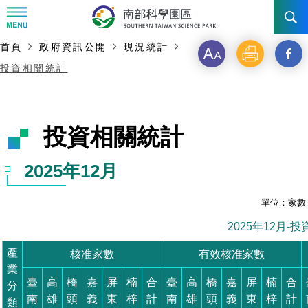
:::
:::
主要內容開始
首頁
政府資訊公開
現況統計
訊息公告
字
列
分
投資相關統計
級
印
享
南科管理局
最新消息及活動
新聞資料專區
認識園區
發展沿革
投資相關統計
即時新聞澄清專區
首長介紹
設立沿革
工商服務
臺南園區
2025年12月
徵才公告
大事紀
機關組織
局長小檔案
高雄園區
簡介
廠商服務
單位：家數
招標資訊
局長電子信箱
施政主軸
組織法
競爭優勢
橋頭園區
簡介
2025年12月-
申請流程及表單
產
核准家數
有效核准家數
園區電子看板專區
組織架構
廉政園地
年度工作展望
土地規劃
競爭優勢
新設園區
簡介
相關費用
入區申辦流程
業
臺
高
橋
嘉
屏
楠
合
臺
高
橋
嘉
屏
楠
合
分
組織職掌
國家科學及技術委員會重大政策
水電供應
獲獎記錄
工作職掌與聯絡管道
土地規劃
競爭優勢
交通資訊
申辦案件處理時限
科學園區廠商服務網
園區事業管理費
南
雄
頭
義
東
梓
計
南
雄
頭
義
東
梓
計
類