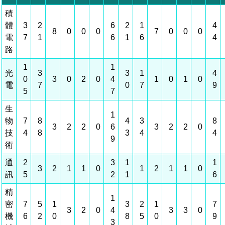
積
管理局位置
園區土地廠房宿舍出租資訊
廉政反貪、防貪專區
水電供應
檔案應用專區
土地規劃
機構及廠商名錄
投資業務
土地及廠房租賃
園區課程及獎補助計畫
體
3
2
6
2
1
4
8
0
0
0
7
0
0
0
電
7
1
6
1
6
4
園區資源再生中心
廉政資訊
園區土地廠房宿舍出租資訊
水電供應
WebMail(新)
檔案應用服務須知
文化藝術
廠商名錄
工商業務
宿舍租金費用
園區參訪申請
園區培訓課程
路
污水處理廠
公職人員及關係人補助交易身分關係公開專區
污水處理廠
園區土地廠房宿舍出租資訊
檔案應用及宣導活動
園區公會資訊
園區生活
公共藝術
通關業務
污水費
1
1
科學園區人才培育補助計畫
性平專區
光
3
3
1
4
0
3
0
2
0
4
1
0
1
0
電
7
0
7
9
機關採購廉政平臺
污水處理廠
檔案教育訓練及標竿學習
研究機構
考古遺址
工安管理
創新創業
5
生活服務
廢棄物清除處理費
7
新興科技應用計畫
園區廠商採購資訊
生
檔案管理局相關連結
育成中心
1
南科新港堂
環保管理
園區宿舍簡介
永續園區
南科AI_ROBOT自造基地
敦親睦鄰經費補助
物
7
8
4
3
8
3
2
2
0
6
3
2
2
0
技
4
8
3
4
4
9
勞資管理
自行車道網
南科創業工坊
企業社會責任
術
通
2
3
1
1
建築管理
南科實中
永續LOHAS綠色園區
3
2
1
1
0
1
2
1
1
0
訊
5
2
1
6
營建管理
人文景觀地圖
生態資產
精
1
密
7
5
1
3
2
1
7
3
2
0
4
3
3
0
電子公文交換
「沙崙生態科學園區生態保育協作平台」公開資訊
機
6
2
0
8
5
0
9
3
網站