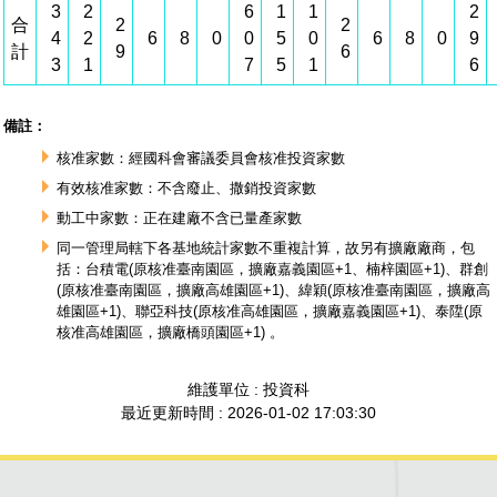
3
2
6
1
1
2
合
2
2
4
2
6
8
0
0
5
0
6
8
0
9
計
9
6
3
1
7
5
1
6
備註：
核准家數：經國科會審議委員會核准投資家數
有效核准家數：不含廢止、撒銷投資家數
動工中家數：正在建廠不含已量產家數
同一管理局轄下各基地統計家數不重複計算，故另有擴廠廠商，包
括：台積電(原核准臺南園區，擴廠嘉義園區+1、楠梓園區+1)、群創
(原核准臺南園區，擴廠高雄園區+1)、緯穎(原核准臺南園區，擴廠高
雄園區+1)、聯亞科技(原核准高雄園區，擴廠嘉義園區+1)、泰陞(原
核准高雄園區，擴廠橋頭園區+1) 。
維護單位 : 投資科
最近更新時間 : 2026-01-02 17:03:30