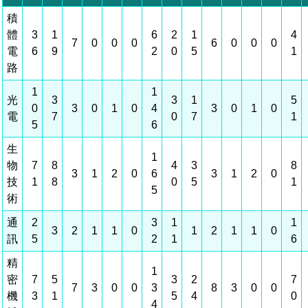
積
管理局位置
園區土地廠房宿舍出租資訊
廉政反貪、防貪專區
水電供應
檔案應用專區
土地規劃
機構及廠商名錄
投資業務
土地及廠房租賃
園區課程及獎補助計畫
體
3
1
6
2
1
4
7
0
0
0
6
0
0
0
電
6
9
2
0
5
1
園區資源再生中心
廉政資訊
園區土地廠房宿舍出租資訊
水電供應
WebMail(新)
檔案應用服務須知
文化藝術
廠商名錄
工商業務
宿舍租金費用
園區參訪申請
園區培訓課程
路
污水處理廠
公職人員及關係人補助交易身分關係公開專區
污水處理廠
園區土地廠房宿舍出租資訊
檔案應用及宣導活動
園區公會資訊
園區生活
公共藝術
通關業務
污水費
1
1
科學園區人才培育補助計畫
性平專區
光
3
3
1
5
0
3
0
1
0
4
3
0
1
0
電
7
0
7
1
機關採購廉政平臺
污水處理廠
檔案教育訓練及標竿學習
研究機構
考古遺址
工安管理
創新創業
5
生活服務
廢棄物清除處理費
6
新興科技應用計畫
園區廠商採購資訊
生
檔案管理局相關連結
育成中心
1
南科新港堂
環保管理
園區宿舍簡介
永續園區
南科AI_ROBOT自造基地
敦親睦鄰經費補助
物
7
8
4
3
8
3
1
2
0
6
3
1
2
0
技
1
8
0
5
1
5
勞資管理
自行車道網
南科創業工坊
企業社會責任
術
通
2
3
1
1
建築管理
南科實中
永續LOHAS綠色園區
3
2
1
1
0
1
2
1
1
0
訊
5
2
1
6
營建管理
人文景觀地圖
生態資產
精
1
密
7
5
3
2
7
7
3
0
0
3
8
3
0
0
電子公文交換
「沙崙生態科學園區生態保育協作平台」公開資訊
機
3
1
5
4
0
4
網站