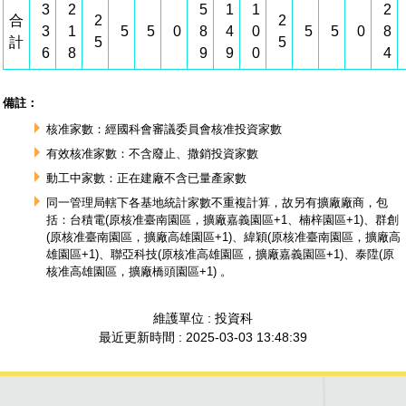
3
2
5
1
1
2
合
2
2
3
1
5
5
0
8
4
0
5
5
0
8
計
5
5
6
8
9
9
0
4
備註：
核准家數：經國科會審議委員會核准投資家數
有效核准家數：不含廢止、撒銷投資家數
動工中家數：正在建廠不含已量產家數
同一管理局轄下各基地統計家數不重複計算，故另有擴廠廠商，包
括：台積電(原核准臺南園區，擴廠嘉義園區+1、楠梓園區+1)、群創
(原核准臺南園區，擴廠高雄園區+1)、緯穎(原核准臺南園區，擴廠高
雄園區+1)、聯亞科技(原核准高雄園區，擴廠嘉義園區+1)、泰陞(原
核准高雄園區，擴廠橋頭園區+1) 。
維護單位 : 投資科
最近更新時間 : 2025-03-03 13:48:39