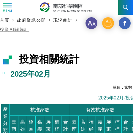
:::
:::
主要內容開始
首頁
政府資訊公開
現況統計
訊息公告
字
列
分
投資相關統計
級
印
享
南科管理局
最新消息及活動
新聞資料專區
認識園區
發展沿革
投資相關統計
即時新聞澄清專區
首長介紹
設立沿革
工商服務
臺南園區
2025年02月
徵才公告
大事紀
機關組織
局長小檔案
高雄園區
簡介
廠商服務
單位：家數
招標資訊
局長電子信箱
施政主軸
組織法
競爭優勢
橋頭園區
簡介
2025年02月-
申請流程及表單
產
核准家數
有效核准家數
園區電子看板專區
組織架構
廉政園地
年度工作展望
土地規劃
競爭優勢
新設園區
簡介
相關費用
入區申辦流程
業
臺
高
橋
嘉
屏
楠
合
臺
高
橋
嘉
屏
楠
合
分
組織職掌
國家科學及技術委員會重大政策
水電供應
獲獎記錄
工作職掌與聯絡管道
土地規劃
競爭優勢
交通資訊
申辦案件處理時限
科學園區廠商服務網
園區事業管理費
南
雄
頭
義
東
梓
計
南
雄
頭
義
東
梓
計
類