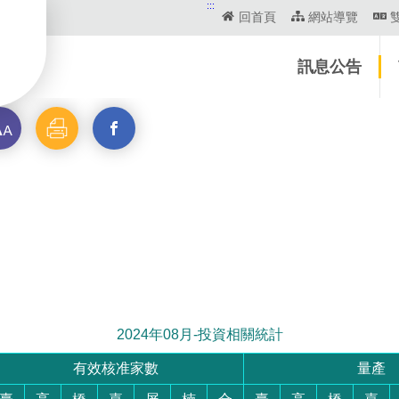
:::
回首頁
網站導覽
訊息公告
列
分
印
享
2024年08月-投資相關統計
有效核准家數
量產