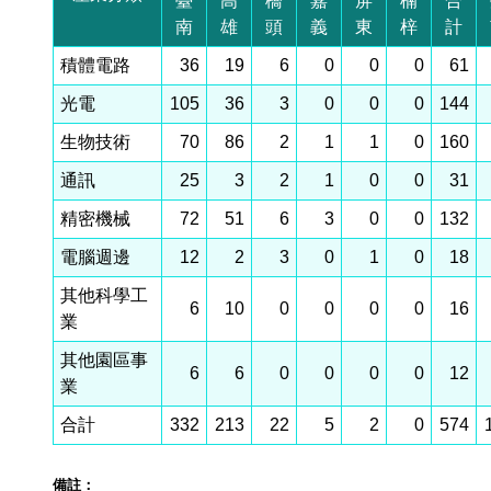
臺
高
橋
嘉
屏
楠
合
南
雄
頭
義
東
梓
計
積體電路
36
19
6
0
0
0
61
光電
105
36
3
0
0
0
144
生物技術
70
86
2
1
1
0
160
通訊
25
3
2
1
0
0
31
精密機械
72
51
6
3
0
0
132
電腦週邊
12
2
3
0
1
0
18
其他科學工
6
10
0
0
0
0
16
業
其他園區事
6
6
0
0
0
0
12
業
合計
332
213
22
5
2
0
574
備註：